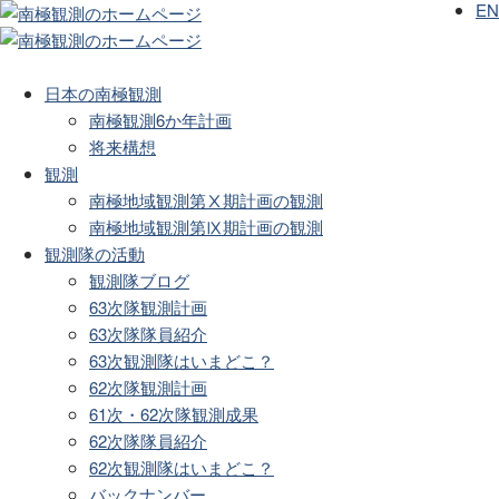
EN
日本の南極観測
南極観測6か年計画
将来構想
観測
南極地域観測第Ⅹ期計画の観測
南極地域観測第Ⅸ期計画の観測
観測隊の活動
観測隊ブログ
63次隊観測計画
63次隊隊員紹介
63次観測隊はいまどこ？
62次隊観測計画
61次・62次隊観測成果
62次隊隊員紹介
62次観測隊はいまどこ？
バックナンバー