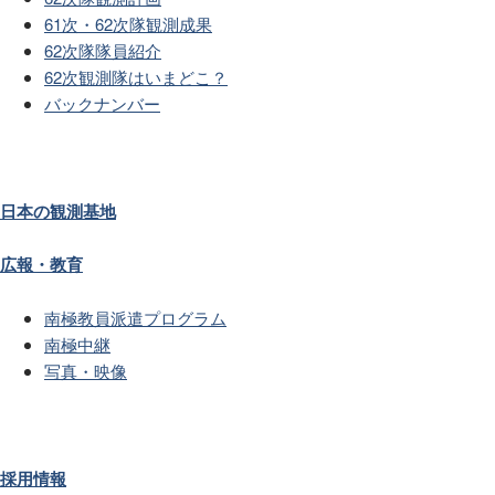
61次・62次隊観測成果
62次隊隊員紹介
62次観測隊はいまどこ？
バックナンバー
日本の観測基地
広報・教育
南極教員派遣プログラム
南極中継
写真・映像
採用情報