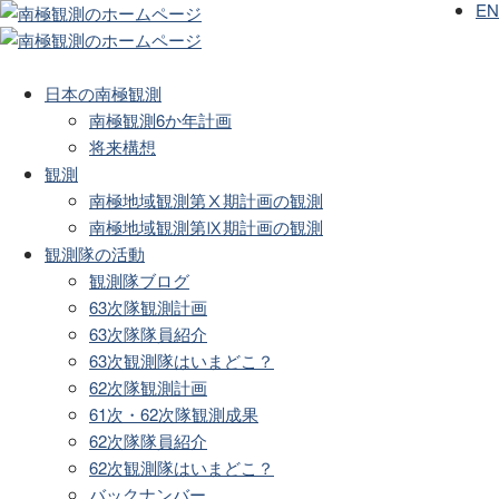
EN
日本の南極観測
南極観測6か年計画
将来構想
観測
南極地域観測第Ⅹ期計画の観測
南極地域観測第Ⅸ期計画の観測
観測隊の活動
観測隊ブログ
63次隊観測計画
63次隊隊員紹介
63次観測隊はいまどこ？
62次隊観測計画
61次・62次隊観測成果
62次隊隊員紹介
62次観測隊はいまどこ？
バックナンバー