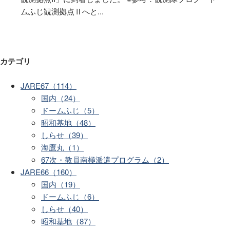
ムふじ観測拠点Ⅱへと...
カテゴリ
JARE67（114）
国内（24）
ドームふじ（5）
昭和基地（48）
しらせ（39）
海鷹丸（1）
67次・教員南極派遣プログラム（2）
JARE66（160）
国内（19）
ドームふじ（6）
しらせ（40）
昭和基地（87）