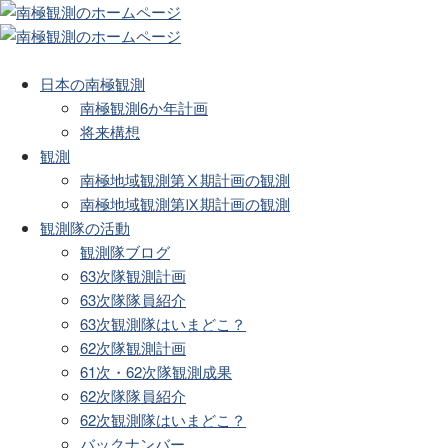
日本の南極観測
南極観測6か年計画
将来構想
観測
南極地域観測第Ⅹ期計画の観測
南極地域観測第Ⅸ期計画の観測
観測隊の活動
観測隊ブログ
63次隊観測計画
63次隊隊員紹介
63次観測隊はいまどこ？
62次隊観測計画
61次・62次隊観測成果
62次隊隊員紹介
62次観測隊はいまどこ？
バックナンバー