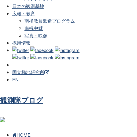
日本の観測基地
広報・教育
南極教員派遣プログラム
南極中継
写真・映像
採用情報
国立極地研究所
EN
観測隊ブログ
HOME