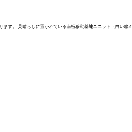
。 見晴らしに置かれている南極移動基地ユニット（白い箱2つ） 撮影