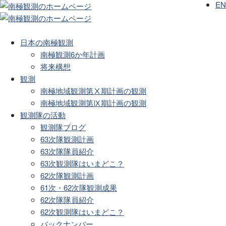
EN
日本の南極観測
南極観測6か年計画
将来構想
観測
南極地域観測第Ⅹ期計画の観測
南極地域観測第Ⅸ期計画の観測
観測隊の活動
観測隊ブログ
63次隊観測計画
63次隊隊員紹介
63次観測隊はいまどこ？
62次隊観測計画
61次・62次隊観測成果
62次隊隊員紹介
62次観測隊はいまどこ？
バックナンバー