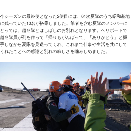
今シーズンの最終便となった
2
便目には、
61
次夏隊のうち昭和基地
に残っていた
10
名が搭乗しました。筆者を含む夏隊のメンバーに
とっては、越冬隊とはしばしのお別れとなります。ヘリポートで
越冬隊員が列を作って「帰りもがんばって」「ありがとう」と握
手しながら夏隊を見送ってくれ、これまで仕事や生活を共にして
くれたことへの感謝と別れの寂しさを噛みしめました。