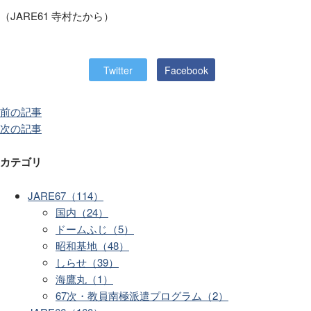
（
JARE61
寺村たから）
Twitter
Facebook
前の記事
次の記事
カテゴリ
JARE67（114）
国内（24）
ドームふじ（5）
昭和基地（48）
しらせ（39）
海鷹丸（1）
67次・教員南極派遣プログラム（2）