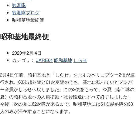
観測隊
観測隊ブログ
昭和基地最終便
昭和基地最終便
2020年2月 4日
カテゴリ：
JARE61
昭和基地
しらせ
2
月
4
日午前、昭和基地と「しらせ」をむすぶヘリコプター
2
便が運
行され、
60
次越冬隊と
61
次夏隊のうち、基地に残っていたメンバ
ー全員がしらせへ戻りました。この
2
便をもって、今夏（南半球の
夏）の昭和基地への人員移動・物資輸送はすべて終了しました。
今後、次の夏に
62
次隊が来るまで、昭和基地には
61
次越冬隊の
30
人のみが滞在することになります。