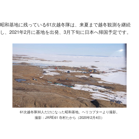
昭和基地に残っている
61
次越冬隊は、来夏まで越冬観測を継続
し、
2021
年
2
月に基地を出発、
3
月下旬に日本へ帰国予定です。
61次越冬隊30人だけになった昭和基地。ヘリコプターより撮影。
撮影：JARE61 寺村たから（2020年2月4日）