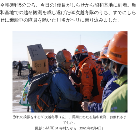
今朝
8
時
15
分ごろ、今日の
1
便目がしらせから昭和基地に到着。昭
和基地での越冬観測を成し遂げた
60
次越冬隊のうち、すでにしら
せに乗船中の隊員を除いた
11
名がヘリに乗り込みました。
別れの挨拶をする60次越冬隊（左）。長期にわたる越冬観測、お疲れさま
でした。
撮影：JARE61 寺村たから（2020年2月4日）