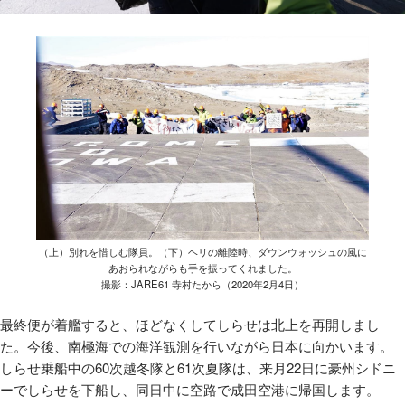
（上）別れを惜しむ隊員。（下）ヘリの離陸時、ダウンウォッシュの風に
あおられながらも手を振ってくれました。
撮影：JARE61 寺村たから（2020年2月4日）
最終便が着艦すると、ほどなくしてしらせは北上を再開しまし
た。今後、南極海での海洋観測を行いながら日本に向かいます。
しらせ乗船中の
60
次越冬隊と
61
次夏隊は、来月
22
日に豪州シドニ
ーでしらせを下船し、同日中に空路で成田空港に帰国します。