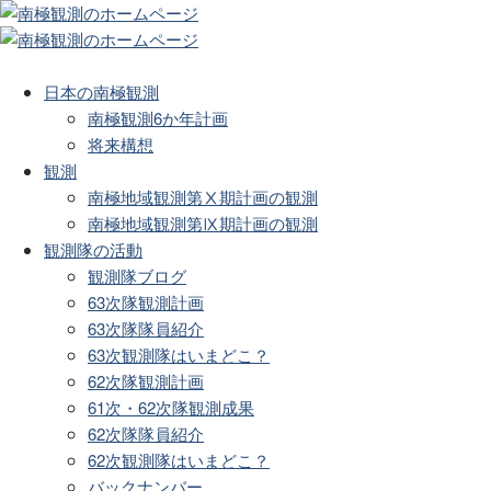
日本の南極観測
南極観測6か年計画
将来構想
観測
南極地域観測第Ⅹ期計画の観測
南極地域観測第Ⅸ期計画の観測
観測隊の活動
観測隊ブログ
63次隊観測計画
63次隊隊員紹介
63次観測隊はいまどこ？
62次隊観測計画
61次・62次隊観測成果
62次隊隊員紹介
62次観測隊はいまどこ？
バックナンバー