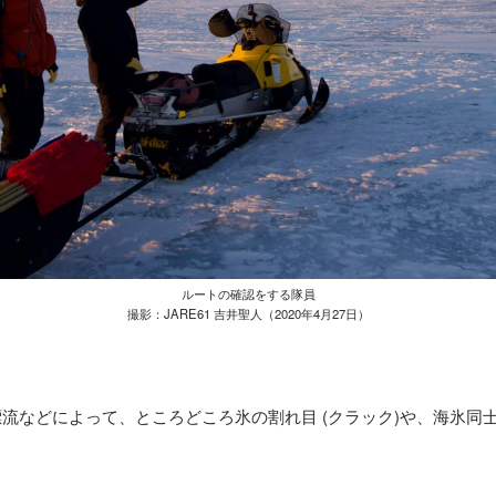
ルートの確認をする隊員
撮影：JARE61 吉井聖人（2020年4月27日）
漂流などによって、ところどころ氷の割れ目
(
クラック
)
や、海氷同