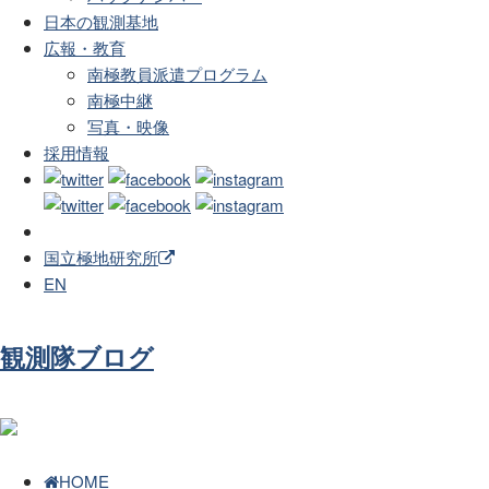
日本の観測基地
広報・教育
南極教員派遣プログラム
南極中継
写真・映像
採用情報
国立極地研究所
EN
観測隊ブログ
HOME