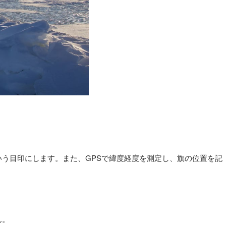
いう目印にします。また、
GPS
で緯度経度を測定し、旗の位置を記
ん。