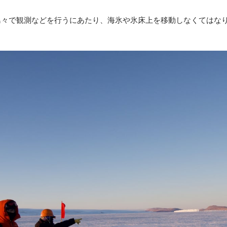
島々で観測などを行うにあたり、海氷や氷床上を移動しなくてはな