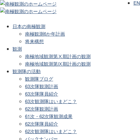
EN
日本の南極観測
南極観測6か年計画
将来構想
観測
南極地域観測第Ⅹ期計画の観測
南極地域観測第Ⅸ期計画の観測
観測隊の活動
観測隊ブログ
63次隊観測計画
63次隊隊員紹介
63次観測隊はいまどこ？
62次隊観測計画
61次・62次隊観測成果
62次隊隊員紹介
62次観測隊はいまどこ？
バックナンバー