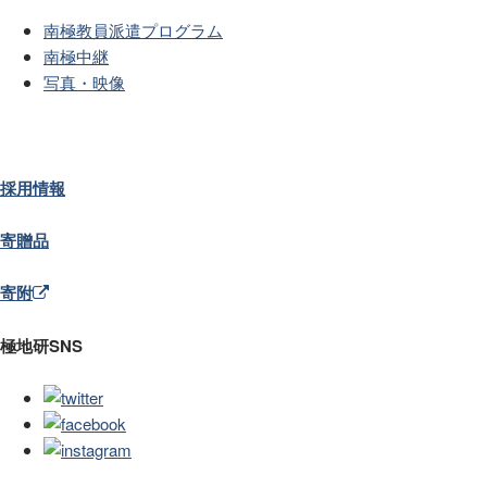
南極教員派遣プログラム
南極中継
写真・映像
採用情報
寄贈品
寄附
極地研SNS