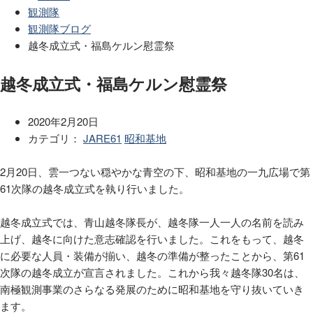
観測隊
観測隊ブログ
越冬成立式・福島ケルン慰霊祭
越冬成立式・福島ケルン慰霊祭
2020年2月20日
カテゴリ：
JARE61
昭和基地
2月20日、雲一つない穏やかな青空の下、昭和基地の一九広場で第
61
次隊の越冬成立式を執り行いました。
越冬成立式では、青山越冬隊長が、越冬隊一人一人の名前を読み
上げ、越冬に向けた意志確認を行いました。これをもって、越冬
に必要な人員・装備が揃い、越冬の準備が整ったことから、第
61
次隊の越冬成立が宣言されました。これから我々越冬隊
30
名は、
南極観測事業のさらなる発展のために昭和基地を守り抜いていき
ます。