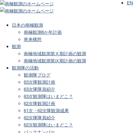
EN
日本の南極観測
南極観測6か年計画
将来構想
観測
南極地域観測第Ⅹ期計画の観測
南極地域観測第Ⅸ期計画の観測
観測隊の活動
観測隊ブログ
63次隊観測計画
63次隊隊員紹介
63次観測隊はいまどこ？
62次隊観測計画
61次・62次隊観測成果
62次隊隊員紹介
62次観測隊はいまどこ？
バックナンバー