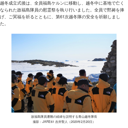
越冬成立式後は、全員福島ケルンに移動し、越冬中に基地で亡く
なられた故福島隊員の慰霊祭を執り行いました。全員で黙祷を捧
げ、ご冥福を祈るとともに、第
61
次越冬隊の安全を祈願しまし
た。
故福島隊員遭難の経緯を説明する青山越冬隊長
撮影：JARE61 吉井聖人（2020年2月20日）