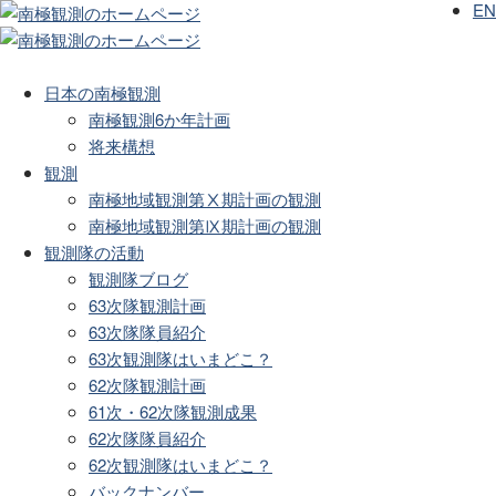
EN
日本の南極観測
南極観測6か年計画
将来構想
観測
南極地域観測第Ⅹ期計画の観測
南極地域観測第Ⅸ期計画の観測
観測隊の活動
観測隊ブログ
63次隊観測計画
63次隊隊員紹介
63次観測隊はいまどこ？
62次隊観測計画
61次・62次隊観測成果
62次隊隊員紹介
62次観測隊はいまどこ？
バックナンバー