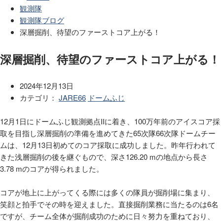
観測隊
観測隊ブログ
深層掘削、待望のファーストコア上がる！
深層掘削、待望のファーストコア上がる！
2024年12月13日
カテゴリ：
JARE66
ドームふじ
12月1日にドームふじ観測拠点IIに着き、100万年前のアイスコア採
取を目指し深層掘削の準備を進めてきた65次隊66次隊ドームチー
ムは、12月13日初めてのコア採取に成功しました。昨年行われて
きた浅層掘削の後を継ぐもので、深さ126.20 mの地点から長さ
3.78 mのコアが得られました。
コアが地上に上がってくる際には多くの隊員が掘削場に集まり、
笑顔と拍手でその時を迎えました。直接掘削業務に当たるのは6名
ですが、チーム全体が掘削成功のために日々努力を重ねており、