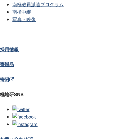
南極教員派遣プログラム
南極中継
写真・映像
採用情報
寄贈品
寄附
極地研SNS