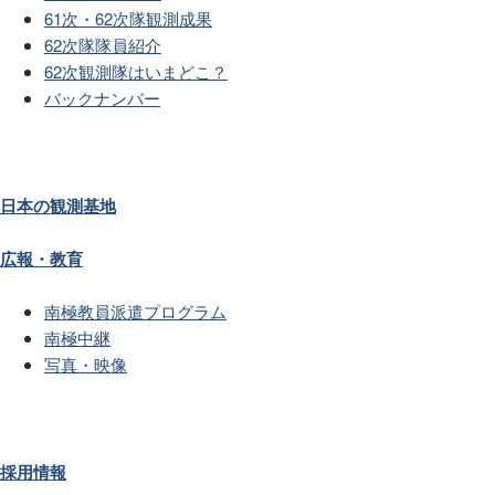
61次・62次隊観測成果
62次隊隊員紹介
62次観測隊はいまどこ？
バックナンバー
日本の観測基地
広報・教育
南極教員派遣プログラム
南極中継
写真・映像
採用情報