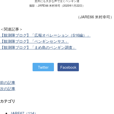
意外にも大きな声で泣くペンギン達
撮影：JARE66 米村幸司（2025年1月22日）
（JARE66 米村幸司）
＜関連記事＞
【観測隊ブログ】「広報オペレーション（S16編）」
【観測隊ブログ】「ペンギンセンサス」
【観測隊ブログ】「まめ島のペンギン調査」
Twitter
Facebook
前の記事
次の記事
カテゴリ
JARE67（114）