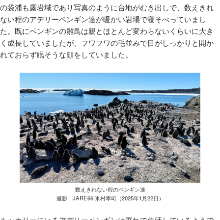
の袋浦も露岩域であり写真のように台地がむき出しで、数えきれ
ない程のアデリーペンギン達が暖かい岩場で寝そべっていまし
た。既にペンギンの雛鳥は親とほとんど変わらないくらいに大き
く成長していましたが、フワフワの毛並みで目がしっかりと開か
れておらず眠そうな顔をしていました。
数えきれない程のペンギン達
撮影：JARE66 米村幸司（2025年1月22日）
ルッカリーにいるアデリーペンギンは群れで生活しているようで