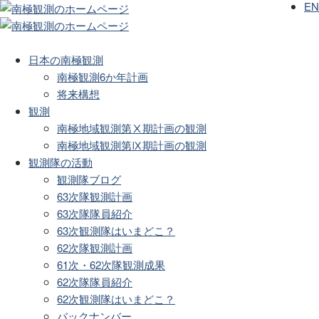
EN
日本の南極観測
南極観測6か年計画
将来構想
観測
南極地域観測第Ⅹ期計画の観測
南極地域観測第Ⅸ期計画の観測
観測隊の活動
観測隊ブログ
63次隊観測計画
63次隊隊員紹介
63次観測隊はいまどこ？
62次隊観測計画
61次・62次隊観測成果
62次隊隊員紹介
62次観測隊はいまどこ？
バックナンバー