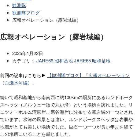
観測隊
観測隊ブログ
広報オペレーション（露岩域編）
広報オペレーション（露岩域編）
2025年1月22日
カテゴリ：
JARE66
昭和基地
JARE65
昭和基地
前回の記事はこちら▶︎
【観測隊ブログ】「広報オペレーション
（白瀬氷河編）」
続いて昭和基地から南南西に約100kmの場所にあるルンドボーク
スヘッタ（ノルウェー語で丸い湾）という場所を訪れました。リ
ュツォ・ホルム湾東岸、宗谷海岸に分布する露岩域の一つとされ
ています。氷河の風景とは違い、ルンドボークスヘッタは岩肌や
地層がとても美しい場所でした。巨石一つ一つが長い年月を経て
この場所にいることを感じました。