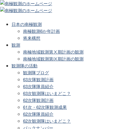
日本の南極観測
南極観測6か年計画
将来構想
観測
南極地域観測第Ⅹ期計画の観測
南極地域観測第Ⅸ期計画の観測
観測隊の活動
観測隊ブログ
63次隊観測計画
63次隊隊員紹介
63次観測隊はいまどこ？
62次隊観測計画
61次・62次隊観測成果
62次隊隊員紹介
62次観測隊はいまどこ？
バックナンバー