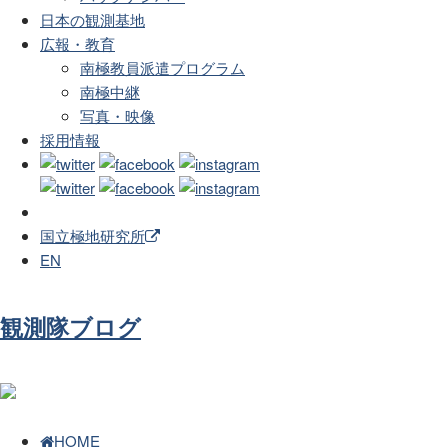
日本の観測基地
広報・教育
南極教員派遣プログラム
南極中継
写真・映像
採用情報
国立極地研究所
EN
観測隊ブログ
HOME