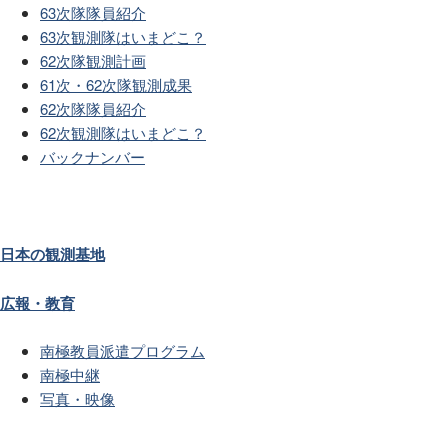
63次隊隊員紹介
63次観測隊はいまどこ？
62次隊観測計画
61次・62次隊観測成果
62次隊隊員紹介
62次観測隊はいまどこ？
バックナンバー
日本の観測基地
広報・教育
南極教員派遣プログラム
南極中継
写真・映像