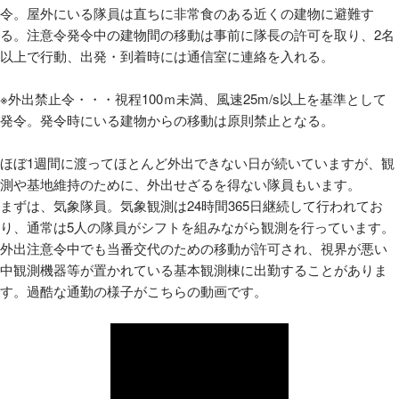
令。屋外にいる隊員は直ちに非常食のある近くの建物に避難す
る。注意令発令中の建物間の移動は事前に隊長の許可を取り、
2
名
以上で行動、出発・到着時には通信室に連絡を入れる。
※外出禁止令・・・視程
100
ｍ未満、風速
25m/s
以上を基準として
発令。発令時にいる建物からの移動は原則禁止となる。
ほぼ
1
週間に渡ってほとんど外出できない日が続いていますが、観
測や基地維持のために、外出せざるを得ない隊員もいます。
まずは、気象隊員。気象観測は
24
時間
365
日継続して行われてお
り、通常は
5
人の隊員がシフトを組みながら観測を行っています。
外出注意令中でも当番交代のための移動が許可され、視界が悪い
中観測機器等が置かれている基本観測棟に出勤することがありま
す。過酷な通勤の様子がこちらの動画です。