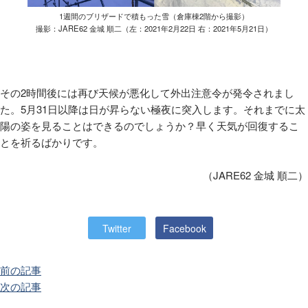
1週間のブリザードで積もった雪（倉庫棟2階から撮影）
撮影：JARE62 金城 順二（左：2021年2月22日 右：2021年5月21日）
その
2
時間後には再び天候が悪化して外出注意令が発令されまし
た。
5
月
31
日以降は日が昇らない極夜に突入します。それまでに太
陽の姿を見ることはできるのでしょうか？早く天気が回復するこ
とを祈るばかりです。
（JARE62 金城 順二）
Twitter
Facebook
前の記事
次の記事