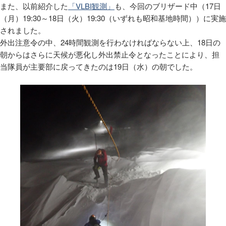
また、以前紹介した
「VLBI観測」
も、今回のブリザード中（
17
日
（月）
19:30
～
18
日（火）
19:30
（いずれも昭和基地時間））に実施
されました。
外出注意令の中、
24
時間観測を行わなければならない上、
18
日の
朝からはさらに天候が悪化し外出禁止令となったことにより、担
当隊員が主要部に戻ってきたのは
19
日（水）の朝でした。