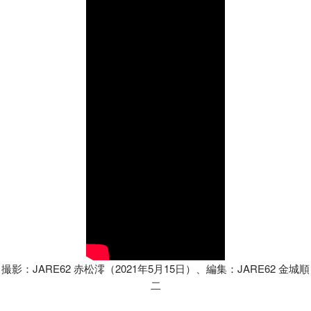
撮影：
JARE62
赤松澪（
2021
年
5
月
15
日）、編集：
JARE62
金城順
二