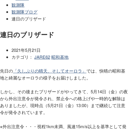
観測隊
観測隊ブログ
連日のブリザード
連日のブリザード
2021年5月21日
カテゴリ：
JARE62
昭和基地
先日の
「久しぶりの晴天、そしてオーロラ」
では、快晴の昭和基
地と綺麗なオーロラの様子をお届けしました。
しかし、その後またブリザードがやってきて、
5
月
14
日（金）の夜
から外出注意令が発令され、禁止令への格上げや一時的な解除は
ありましたが、現時点（
5
月
21
日（金）
13:00
）まで継続して注意
令が発令されています。
※外出注意令・・・視程
1km
未満、風速
15m/s
以上を基準として発