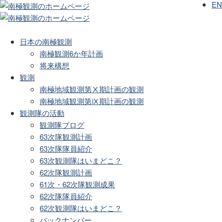
EN
日本の南極観測
南極観測6か年計画
将来構想
観測
南極地域観測第Ⅹ期計画の観測
南極地域観測第Ⅸ期計画の観測
観測隊の活動
観測隊ブログ
63次隊観測計画
63次隊隊員紹介
63次観測隊はいまどこ？
62次隊観測計画
61次・62次隊観測成果
62次隊隊員紹介
62次観測隊はいまどこ？
バックナンバー