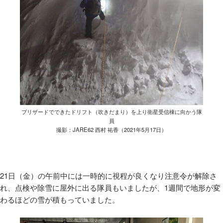
ブリザードでできたドリフト（吹きだまり）を上り衛星受信棟に向かう隊
員
撮影：JARE62 西村 祐香（2021年5月17日）
21日（金）の午前中には一時的に視程が良くなり注意令が解除さ
れ、点検や除雪に屋外に出る隊員もいましたが、
1
週間で地形が変
わるほどの雪が積もっていました。