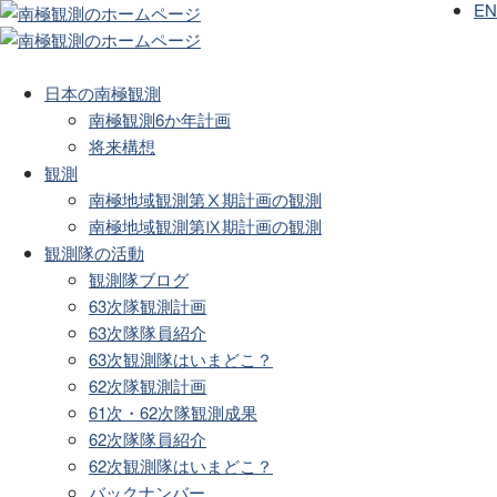
EN
日本の南極観測
南極観測6か年計画
将来構想
観測
南極地域観測第Ⅹ期計画の観測
南極地域観測第Ⅸ期計画の観測
観測隊の活動
観測隊ブログ
63次隊観測計画
63次隊隊員紹介
63次観測隊はいまどこ？
62次隊観測計画
61次・62次隊観測成果
62次隊隊員紹介
62次観測隊はいまどこ？
バックナンバー