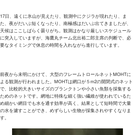
17日、遠くに氷山が見えたり、観測中にクジラが現れたり、ま
た、夜がだいぶ短くなったり、南極感はだいぶ出てきましたが、
天候はここしばらく曇りがち。観測はかなり厳しいスケジュール
に突入していますが、海鷹丸チーム北出裕二郎主席の判断で、必
要なタイミングで休息の時間を入れながら進行しています。
前夜から未明にかけて、大型のフレームトロールネット
MOHT
に
よる観測が行われました。
MOHT
は網口が５
m2
の開閉式のネット
で、比較的大きいサイズのプランクトンや小さい魚類を採集する
ためのネットです。網地に特殊な細く強い繊維が使われているた
め細かい網目でも水を通す効率が高く、結果として短時間で大量
の水を濾すことができ、めずらしい生物が採集されやすくなりま
す。