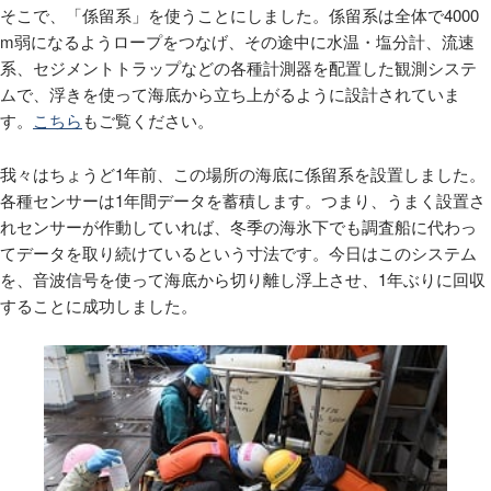
そこで、「係留系」を使うことにしました。係留系は全体で
4000
m
弱になるようロープをつなげ、その途中に水温・塩分計、流速
系、セジメントトラップなどの各種計測器を配置した観測システ
ムで、浮きを使って海底から立ち上がるように設計されていま
す。
こちら
もご覧ください。
我々はちょうど
1
年前、この場所の海底に係留系を設置しました。
各種センサーは
1
年間データを蓄積します。つまり、うまく設置さ
れセンサーが作動していれば、冬季の海氷下でも調査船に代わっ
てデータを取り続けているという寸法です。今日はこのシステム
を、音波信号を使って海底から切り離し浮上させ、
1
年ぶりに回収
することに成功しました。