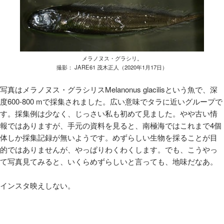
メラノヌス・グラシリ。
撮影： JARE61 茂木正人（2020年1月17日）
写真はメラノヌス・グラシリス
Melanonus glacilis
という魚で、深
度
600-800 m
で採集されました。広い意味でタラに近いグループで
す。採集例は少なく、じっさい私も初めて見ました。やや古い情
報ではありますが、手元の資料を見ると、南極海ではこれまで
4
個
体しか採集記録が無いようです。めずらしい生物を採ることが目
的ではありませんが、やっぱりわくわくします。でも、こうやっ
て写真見てみると、いくらめずらしいと言っても、地味だなあ。
インスタ映えしない。