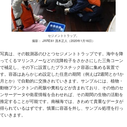
セジメントトラップ。
撮影： JARE61 茂木正人（2020年1月16日）
写真は、その観測器のひとつセジメントトラップです。海中を降
ってくるマリンスノーなどの沈降粒子をさかさにした三角コーン
で補足し、その下に設置したプラスチック容器に集める装置で
す。容器はあらかじめ設定した任意の期間（例えば
2
週間とか
1
か
月とか）で自動的に交換されていきます。サンプルには、植物・
動物プランクトンの死骸や糞粒などが含まれており、その他のセ
ンサーデータや衛星情報を合わせれば、その期間の生物の活動を
推定することが可能です。南極海では、きわめて貴重なデータが
得られているはずです。慎重に容器を外し、サンプル処理を行っ
ていきます。