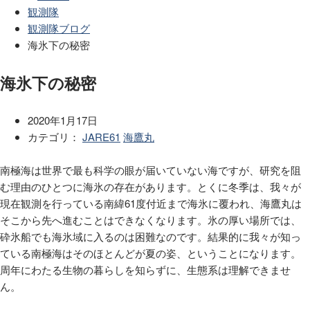
観測隊
観測隊ブログ
海氷下の秘密
海氷下の秘密
2020年1月17日
カテゴリ：
JARE61
海鷹丸
南極海は世界で最も科学の眼が届いていない海ですが、研究を阻
む理由のひとつに海氷の存在があります。とくに冬季は、我々が
現在観測を行っている南緯
61
度付近まで海氷に覆われ、海鷹丸は
そこから先へ進むことはできなくなります。氷の厚い場所では、
砕氷船でも海氷域に入るのは困難なのです。結果的に我々が知っ
ている南極海はそのほとんどが夏の姿、ということになります。
周年にわたる生物の暮らしを知らずに、生態系は理解できませ
ん。