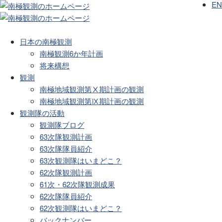
EN
日本の南極観測
南極観測6か年計画
将来構想
観測
南極地域観測第Ⅹ期計画の観測
南極地域観測第Ⅸ期計画の観測
観測隊の活動
観測隊ブログ
63次隊観測計画
63次隊隊員紹介
63次観測隊はいまどこ？
62次隊観測計画
61次・62次隊観測成果
62次隊隊員紹介
62次観測隊はいまどこ？
バックナンバー