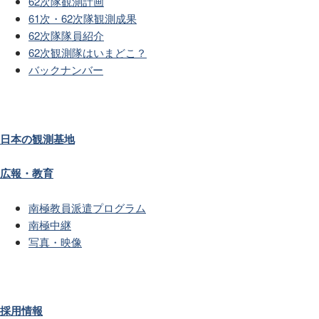
62次隊観測計画
61次・62次隊観測成果
62次隊隊員紹介
62次観測隊はいまどこ？
バックナンバー
日本の観測基地
広報・教育
南極教員派遣プログラム
南極中継
写真・映像
採用情報