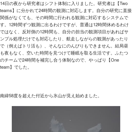
14日の夜から研究者はシフト体制に入りました。研究者は【
Two
teams
】に分かれて
24
時間の観測に対応します。自分の研究に直接
関係がなくても、その時間に行われる観測に対応するシステムで
す。
12
時間ずつ観測に出るわけですが、普通は
12
時間休めるわけ
ではなく、反対側の
12
時間も、自分の担当の観測項目があればサ
ンプル処理だけでも対応したり、航走しながらの観測があったり
で（例えばトリ活も）、そんなにのんびりもできません。結局昼
も夜もなく、空いた時間を見つけて睡眠を取る生活です。ふたつ
のチームで
24
時間を補完し合う体制なので、やっぱり【
One
team
】でした。
南緯
58
度を超えた付近から氷山が見え始めました。