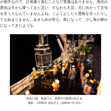
が相手なので、計画通り進むことなど普通はありません。海況の
悪化は天から降ってきた災い、すなわち天災。天に向かって文句
を言う人なんていませんよね。くよくよしたり愚痴を言ったりし
ても始まりません。あきらめが肝心。夜になって、少し海が静か
になってきたような。
気温1.5度、風速11ｍ。真夜中の観測が始まる。
撮影： JARE61 茂木正人（2020年1月14日）