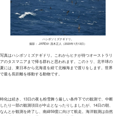
ハシボソミズナギドリ。
撮影： JARE61 茂木正人（2020年1月13日）
写真はハシボソミズナギドリ。これからヒナが待つオーストラリ
アのタスマニアまで帰る群れと思われます。このトリ、北半球の
夏には、東日本から北海道を経て北極海まで渡りをします。世界
で最も長距離を移動する動物です。
時化は続き、
13
日の夜も粉雪舞う厳しい条件下での観測で、中断
したり一部の観測項目が中止となったりしましたが、
14
日の朝、
なんとか観測を終了し、南緯
59
度に向けて航走。海洋観測は自然