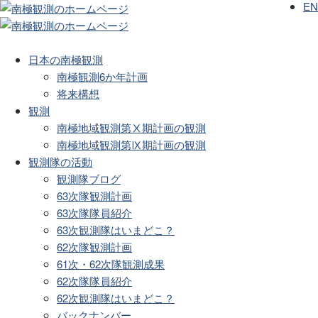
EN
日本の南極観測
南極観測6か年計画
将来構想
観測
南極地域観測第Ⅹ期計画の観測
南極地域観測第Ⅸ期計画の観測
観測隊の活動
観測隊ブログ
63次隊観測計画
63次隊隊員紹介
63次観測隊はいまどこ？
62次隊観測計画
61次・62次隊観測成果
62次隊隊員紹介
62次観測隊はいまどこ？
バックナンバー