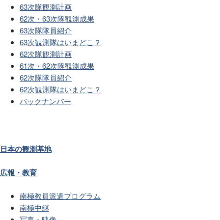
63次隊観測計画
62次・63次隊観測成果
63次隊隊員紹介
63次観測隊はいまどこ？
62次隊観測計画
61次・62次隊観測成果
62次隊隊員紹介
62次観測隊はいまどこ？
バックナンバー
日本の観測基地
広報・教育
南極教員派遣プログラム
南極中継
写真・映像