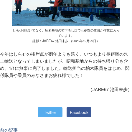
しらせ側だけでなく、昭和基地の荷下ろし場でも多数の隊員が作業に入っ
ています。
撮影：JARE67 池田未歩 （2025年12月29日）
今年はしらせの接岸点が例年よりも遠く、いつもより長距離の氷
上輸送となってしまいましたが、昭和基地からの持ち帰り分も含
め、1/1に無事に完了しました。輸送担当の柏木隊員をはじめ、関
係隊員や乗員のみなさまお疲れ様でした！
（JARE67 池田未歩）
Twitter
Facebook
前の記事