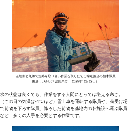
基地側と無線で連絡を取り合い作業を取り仕切る輸送担当の柏木隊員
撮影：JARE67 池田未歩 （2025年12月29日）
氷の状態は良くても、作業をする人間にとっては堪える寒さ。
（この日の気温は-4℃ほど）雪上車を運転する隊員や、荷受け場
で荷物を下ろす隊員、降ろした荷物を基地内の各施設へ運ぶ隊員
など、多くの人手を必要とする作業です。