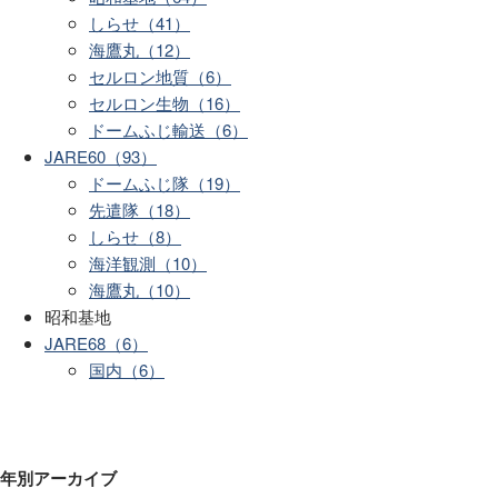
しらせ（41）
海鷹丸（12）
セルロン地質（6）
セルロン生物（16）
ドームふじ輸送（6）
JARE60（93）
ドームふじ隊（19）
先遣隊（18）
しらせ（8）
海洋観測（10）
海鷹丸（10）
昭和基地
JARE68（6）
国内（6）
年別アーカイブ