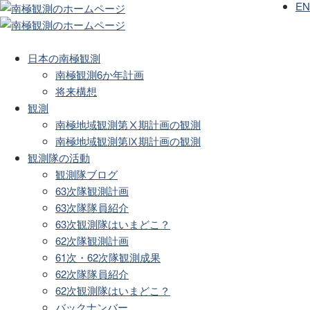
EN
日本の南極観測
南極観測6か年計画
将来構想
観測
南極地域観測第Ⅹ期計画の観測
南極地域観測第Ⅸ期計画の観測
観測隊の活動
観測隊ブログ
63次隊観測計画
63次隊隊員紹介
63次観測隊はいまどこ？
62次隊観測計画
61次・62次隊観測成果
62次隊隊員紹介
62次観測隊はいまどこ？
バックナンバー