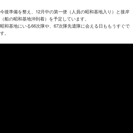
今後準備を整え、12月中の第一便（人員の昭和基地入り）と接岸
（船の昭和基地沖到着）を予定しています。
昭和基地にいる66次隊や、67次隊先遣隊に会える日ももうすぐで
す。