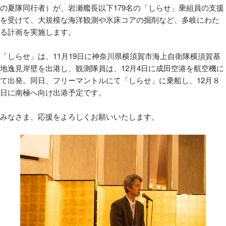
の夏隊同行者）が、岩瀬艦長以下179名の「しらせ」乗組員の支援
を受けて、大規模な海洋観測や氷床コアの掘削など、多岐にわた
る計画を実施します。
「しらせ」は、11月19日に神奈川県横須賀市海上自衛隊横須賀基
地逸見岸壁を出港し、観測隊員は、12月4日に成田空港を航空機に
て出発。同日、フリーマントルにて「しらせ」に乗船し、12月８
日に南極へ向け出港予定です。
みなさま、応援をよろしくお願いいたします。