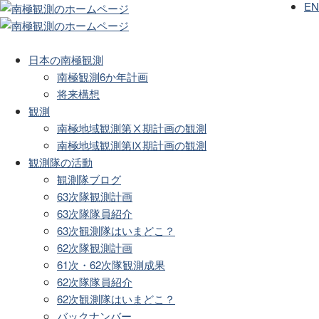
EN
日本の南極観測
南極観測6か年計画
将来構想
観測
南極地域観測第Ⅹ期計画の観測
南極地域観測第Ⅸ期計画の観測
観測隊の活動
観測隊ブログ
63次隊観測計画
63次隊隊員紹介
63次観測隊はいまどこ？
62次隊観測計画
61次・62次隊観測成果
62次隊隊員紹介
62次観測隊はいまどこ？
バックナンバー