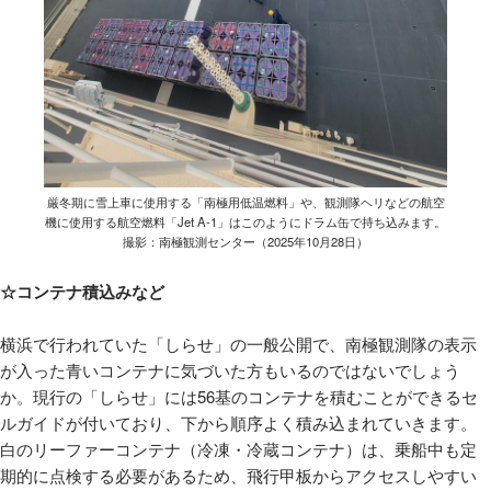
厳冬期に雪上車に使用する「南極用低温燃料」や、観測隊ヘリなどの航空
機に使用する航空燃料「Jet A-1」はこのようにドラム缶で持ち込みます。
撮影：南極観測センター（2025年10月28日）
☆コンテナ積込みなど
横浜で行われていた「しらせ」の一般公開で、南極観測隊の表示
が入った青いコンテナに気づいた方もいるのではないでしょう
か。現行の「しらせ」には56基のコンテナを積むことができるセ
ルガイドが付いており、下から順序よく積み込まれていきます。
白のリーファーコンテナ（冷凍・冷蔵コンテナ）は、乗船中も定
期的に点検する必要があるため、飛行甲板からアクセスしやすい