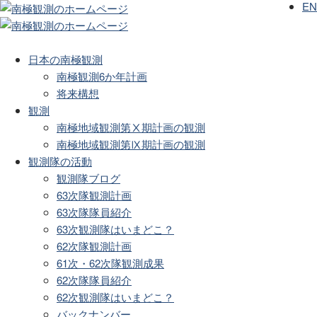
EN
日本の南極観測
南極観測6か年計画
将来構想
観測
南極地域観測第Ⅹ期計画の観測
南極地域観測第Ⅸ期計画の観測
観測隊の活動
観測隊ブログ
63次隊観測計画
63次隊隊員紹介
63次観測隊はいまどこ？
62次隊観測計画
61次・62次隊観測成果
62次隊隊員紹介
62次観測隊はいまどこ？
バックナンバー