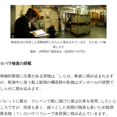
輸送担当が決定した搭載場所にきちんと積込まれているか、立ち会って確
認します
撮影：JARE67 池田未歩（2025年11月7日）
☆バラ物資の搭載
南極到着後に出番がある荷物は「しらせ」船倉に積み込まれます
が、航海中に使う船上観測の機器類や私物はダンボールの状態で
しらせに積み込みます。
パレットに載せ、クレーンで船に揚げた後は台車を使用...したいと
ころですが、段差も多く、細々とした状態の物資も多いため観測
隊名物（？）のバケツリレーで各部屋に積み込んでいきます。