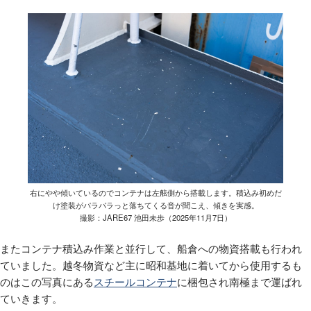
右にやや傾いているのでコンテナは左舷側から搭載します。積込み初めだ
け塗装がパラパラっと落ちてくる音が聞こえ、傾きを実感。
撮影：JARE67 池田未歩（2025年11月7日）
またコンテナ積込み作業と並行して、船倉への物資搭載も行われ
ていました。越冬物資など主に昭和基地に着いてから使用するも
のはこの写真にある
スチールコンテナ
に梱包され南極まで運ばれ
ていきます。