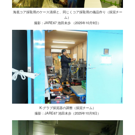
海底コア採取用のケース清掃と、同じくコア採取用の備品作り（採泥チー
ム）
撮影：JARE67 池田未歩 （2025年10月9日）
K-グラブ採泥器の調整（採泥チーム）
撮影：JARE67 池田未歩（2025年10月9日）