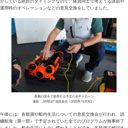
介している絶好のタイミングなので、隊員同士で考えうる課題や
運用時のオペレーションなどの意見交換をしていました。
表層の採水で使用する予定の水中ドローン
撮影：JARE67 池田未歩（2025年10月9日）
午後には、各観測や船内生活についての意見交換会が行われ、訓
練航海（第一部）で予定されていた全てのプログラムが無事終了
しました。船内生活にも少し慣れることができ、各観測で検討す