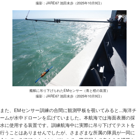
撮影：JARE67 池田未歩（2025年10月9日）
艦舷に吊り下げられたEMセンサー（青と橙の装置）
撮影：JARE67 池田未歩（2025年10月9日）
また、EMセンサー訓練の合間に観測甲板を覗いてみると...海洋チ
ームが水中ドローンを広げていました。本航海では海面表層の採
水に使用する装置です。訓練航海中に実際に吊り下げてテストを
行うことはありませんでしたが、さまざまな所属の隊員が一同に