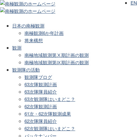
EN
日本の南極観測
南極観測6か年計画
将来構想
観測
南極地域観測第Ⅹ期計画の観測
南極地域観測第Ⅸ期計画の観測
観測隊の活動
観測隊ブログ
63次隊観測計画
63次隊隊員紹介
63次観測隊はいまどこ？
62次隊観測計画
61次・62次隊観測成果
62次隊隊員紹介
62次観測隊はいまどこ？
バックナンバー