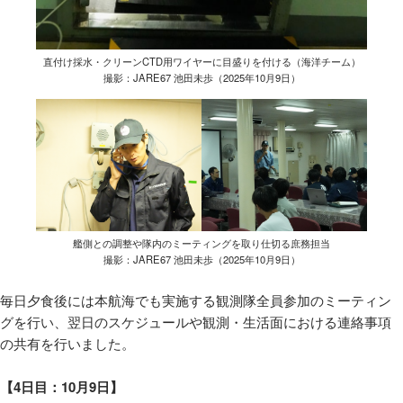
直付け採水・クリーンCTD用ワイヤーに目盛りを付ける（海洋チーム）
撮影：JARE67 池田未歩（2025年10月9日）
艦側との調整や隊内のミーティングを取り仕切る庶務担当
撮影：JARE67 池田未歩（2025年10月9日）
毎日夕食後には本航海でも実施する観測隊全員参加のミーティン
グを行い、翌日のスケジュールや観測・生活面における連絡事項
の共有を行いました。
【4日目：10月9日】