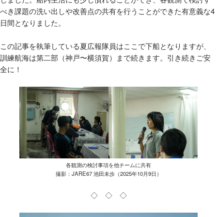
べき課題の洗い出しや改善点の共有を行うことができた有意義な4
日間となりました。
この記事を執筆している夏広報隊員はここで下船となりますが、
訓練航海は第二部（神戸〜横須賀）まで続きます。引き続きご安
全に！
各観測の検討事項を他チームに共有
撮影：JARE67 池田未歩（2025年10月9日）
◇ ◇ ◇