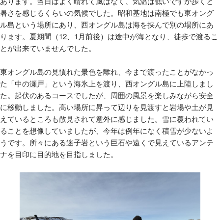
あります。当日はよく晴れて風はなく、気温は低いですが歩くと
暑さを感じるくらいの気候でした。昭和基地は南極でも東オング
ル島という場所にあり、西オングル島は海を挟んで別の場所にあ
ります。夏期間（12、1月前後）は途中が海となり、徒歩で渡るこ
とが出来ていませんでした。
東オングル島の見慣れた景色を離れ、今まで渡ったことがなかっ
た「中の瀬戸」という海氷上を渡り、西オングル島に上陸しまし
た。起伏のあるコースでしたが、周囲の風景を楽しみながら安全
に移動しました。高い場所に昇って辺りを見渡すと岩場や土が見
えているところも散見されて意外に感じました。雪に覆われてい
ることを想像していましたが、今年は例年になく積雪が少ないよ
うです。所々にある迷子岩という巨石や遠くで見えているアンテ
ナを目印に目的地を目指しました。