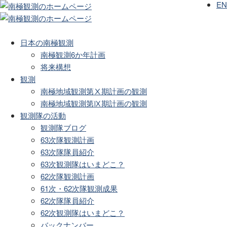
EN
日本の南極観測
南極観測6か年計画
将来構想
観測
南極地域観測第Ⅹ期計画の観測
南極地域観測第Ⅸ期計画の観測
観測隊の活動
観測隊ブログ
63次隊観測計画
63次隊隊員紹介
63次観測隊はいまどこ？
62次隊観測計画
61次・62次隊観測成果
62次隊隊員紹介
62次観測隊はいまどこ？
バックナンバー