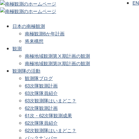
EN
日本の南極観測
南極観測6か年計画
将来構想
観測
南極地域観測第Ⅹ期計画の観測
南極地域観測第Ⅸ期計画の観測
観測隊の活動
観測隊ブログ
63次隊観測計画
63次隊隊員紹介
63次観測隊はいまどこ？
62次隊観測計画
61次・62次隊観測成果
62次隊隊員紹介
62次観測隊はいまどこ？
バックナンバー