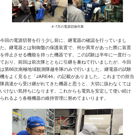
4~7月の電源切換作業
今回の電源切替を行う少し前に、継電器の確認を行っていまし
た。継電器とは制御盤の保護装置で、何か異常があった際に装置
を停止させる機能を持った機器です。この試験は半年に一度行っ
ており、前回は前次隊とともに引継を兼ねて行いましたが、今回
は第66次南極地域観測隊越冬隊のみで行いました。継電器の試験
機をよく見ると「JARE44」の記載がありました。これまでの担当
隊員達から受け継がれてきた機器と思うと、大切に扱わなくては
いけない気持ちになります。これからも電気を安定して使い続け
られるよう各種機器の維持管理に努めてまいります。