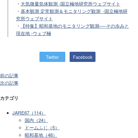
・
大気微量気体観測 -国立極地研究所ウェブサイト
・
基本観測 定常観測＆モニタリング観測 -国立極地研
究所ウェブサイト
・
【特集】昭和基地のモニタリング観測──その歩みと
現在地 -ウェブ極
Twitter
Facebook
前の記事
次の記事
カテゴリ
JARE67（114）
国内（24）
ドームふじ（5）
昭和基地（48）