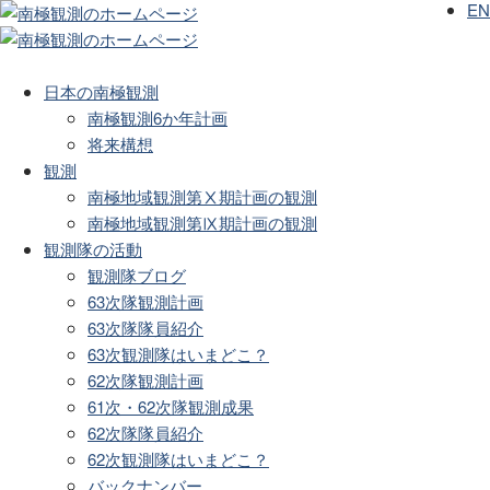
EN
日本の南極観測
南極観測6か年計画
将来構想
観測
南極地域観測第Ⅹ期計画の観測
南極地域観測第Ⅸ期計画の観測
観測隊の活動
観測隊ブログ
63次隊観測計画
63次隊隊員紹介
63次観測隊はいまどこ？
62次隊観測計画
61次・62次隊観測成果
62次隊隊員紹介
62次観測隊はいまどこ？
バックナンバー