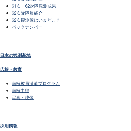
61次・62次隊観測成果
62次隊隊員紹介
62次観測隊はいまどこ？
バックナンバー
日本の観測基地
広報・教育
南極教員派遣プログラム
南極中継
写真・映像
採用情報