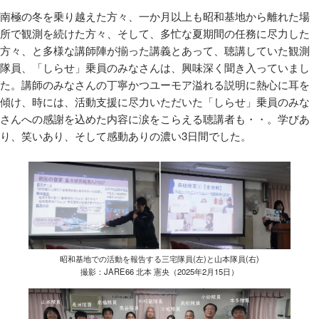
南極の冬を乗り越えた方々、一か月以上も昭和基地から離れた場
所で観測を続けた方々、そして、多忙な夏期間の任務に尽力した
方々、と多様な講師陣が揃った講義とあって、聴講していた観測
隊員、「しらせ」乗員のみなさんは、興味深く聞き入っていまし
た。講師のみなさんの丁寧かつユーモア溢れる説明に熱心に耳を
傾け、時には、活動支援に尽力いただいた「しらせ」乗員のみな
さんへの感謝を込めた内容に涙をこらえる聴講者も・・。学びあ
り、笑いあり、そして感動ありの濃い3日間でした。
昭和基地での活動を報告する三宅隊員(左)と山本隊員(右)
撮影：JARE66 北本 憲央（2025年2月15日）