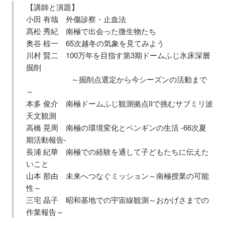
【講師と演題】
小田 有哉 外傷診察・止血法
髙松 秀紀 南極で出会った微生物たち
奥谷 椋一 65次越冬の気象を見てみよう
川村 賢二 100万年を目指す第3期ドームふじ氷床深層
掘削
～掘削点選定から今シーズンの活動まで
～
本多 俊介 南極ドームふじ観測拠点IIで挑むサブミリ波
天文観測
高橋 晃周 南極の環境変化とペンギンの生活 -66次夏
期活動報告-
長浦 紀華 南極での経験を通して子どもたちに伝えた
いこと
山本 那由 未来へつなぐミッション～南極授業の可能
性～
三宅 晶子 昭和基地での宇宙線観測～おかげさまでの
作業報告～