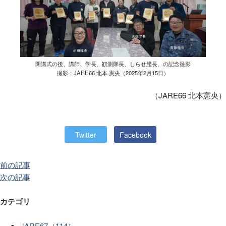
閉講式の後、講師、学長、観測隊長、しらせ艦長、の記念撮影
撮影：JARE66 北本 憲央（2025年2月15日）
（JARE66 北本憲央）
Twitter
Facebook
前の記事
次の記事
カテゴリ
JARE67（114）