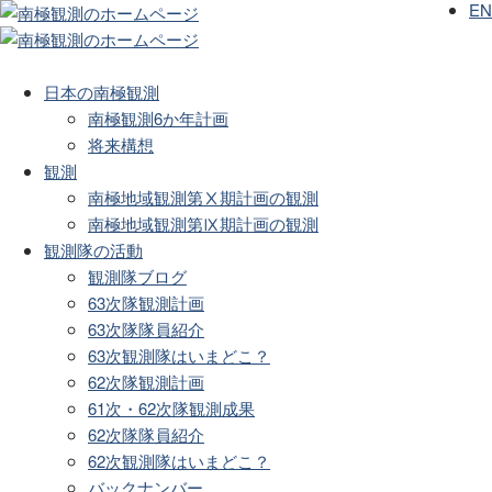
EN
日本の南極観測
南極観測6か年計画
将来構想
観測
南極地域観測第Ⅹ期計画の観測
南極地域観測第Ⅸ期計画の観測
観測隊の活動
観測隊ブログ
63次隊観測計画
63次隊隊員紹介
63次観測隊はいまどこ？
62次隊観測計画
61次・62次隊観測成果
62次隊隊員紹介
62次観測隊はいまどこ？
バックナンバー