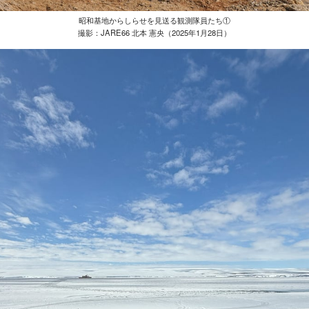
昭和基地からしらせを見送る観測隊員たち①
撮影：JARE66 北本 憲央（2025年1月28日）