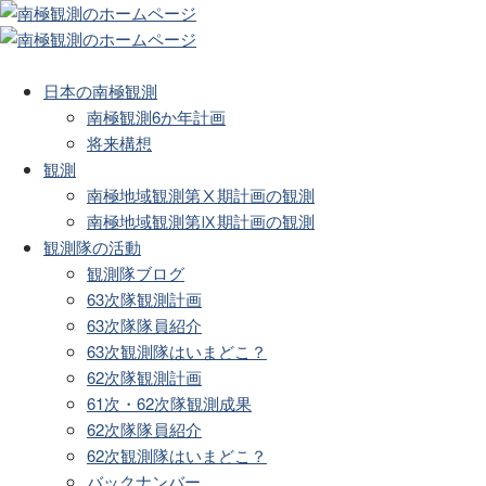
日本の南極観測
南極観測6か年計画
将来構想
観測
南極地域観測第Ⅹ期計画の観測
南極地域観測第Ⅸ期計画の観測
観測隊の活動
観測隊ブログ
63次隊観測計画
63次隊隊員紹介
63次観測隊はいまどこ？
62次隊観測計画
61次・62次隊観測成果
62次隊隊員紹介
62次観測隊はいまどこ？
バックナンバー