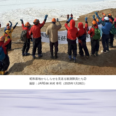
昭和基地からしらせを見送る観測隊員たち②
撮影：JARE66 米村 幸司（2025年1月28日）