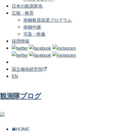
日本の観測基地
広報・教育
南極教員派遣プログラム
南極中継
写真・映像
採用情報
国立極地研究所
EN
観測隊ブログ
HOME