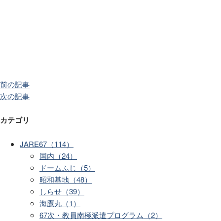
前の記事
次の記事
カテゴリ
JARE67（114）
国内（24）
ドームふじ（5）
昭和基地（48）
しらせ（39）
海鷹丸（1）
67次・教員南極派遣プログラム（2）