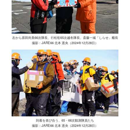
左から原田尚美66次隊長、行松彰65次越冬隊長、斎藤一城「しらせ」艦長
撮影：JARE66 北本 憲央（2024年12月28日）
到着を喜び合う、65・66次観測隊員たち
撮影：JARE66 北本 憲央（2024年12月28日）