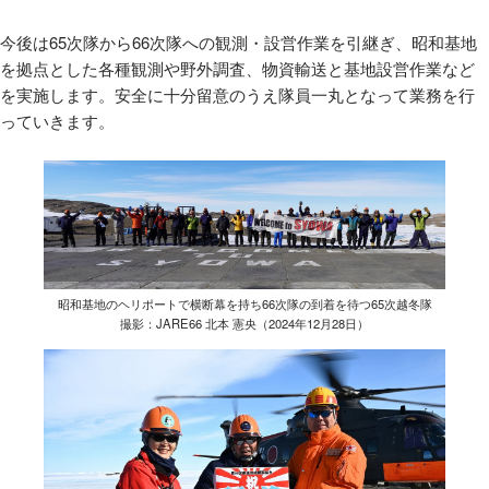
今後は65次隊から66次隊への観測・設営作業を引継ぎ、昭和基地
を拠点とした各種観測や野外調査、物資輸送と基地設営作業など
を実施します。安全に十分留意のうえ隊員一丸となって業務を行
っていきます。
昭和基地のヘリポートで横断幕を持ち66次隊の到着を待つ65次越冬隊
撮影：JARE66 北本 憲央（2024年12月28日）