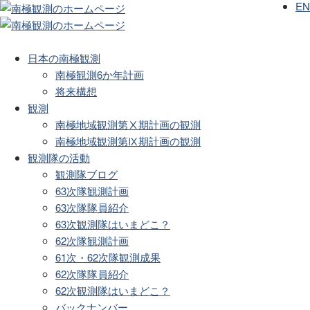
EN
日本の南極観測
南極観測6か年計画
将来構想
観測
南極地域観測第Ⅹ期計画の観測
南極地域観測第Ⅸ期計画の観測
観測隊の活動
観測隊ブログ
63次隊観測計画
63次隊隊員紹介
63次観測隊はいまどこ？
62次隊観測計画
61次・62次隊観測成果
62次隊隊員紹介
62次観測隊はいまどこ？
バックナンバー