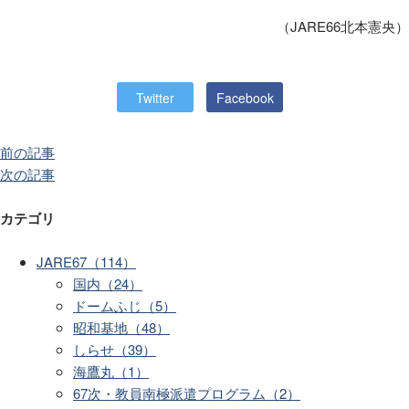
（JARE66北本憲央）
Twitter
Facebook
前の記事
次の記事
カテゴリ
JARE67（114）
国内（24）
ドームふじ（5）
昭和基地（48）
しらせ（39）
海鷹丸（1）
67次・教員南極派遣プログラム（2）