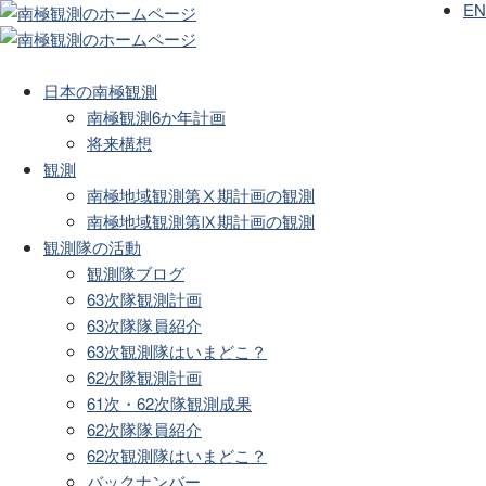
EN
日本の南極観測
南極観測6か年計画
将来構想
観測
南極地域観測第Ⅹ期計画の観測
南極地域観測第Ⅸ期計画の観測
観測隊の活動
観測隊ブログ
63次隊観測計画
63次隊隊員紹介
63次観測隊はいまどこ？
62次隊観測計画
61次・62次隊観測成果
62次隊隊員紹介
62次観測隊はいまどこ？
バックナンバー