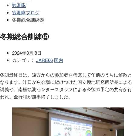
観測隊
観測隊ブログ
冬期総合訓練⑤
冬期総合訓練⑤
2024年3月 8日
カテゴリ：
JARE66
国内
冬訓最終日は、遠方からの参加者を考慮して午前のうちに解散と
なります。昨日から会場に駆けつけた国立極地研究所所長による
講義や、南極観測センタースタッフによる今後の予定の共有が行
われ、全行程が無事終了しました。