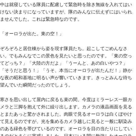
中は就寝している隊員に配慮して緊急時を除き無線を入れてはい
けない決まりになっていますが、隊のみんなに伝えずにはいられ
ませんでした。これは緊急時なのです。
「オーロラが出た。東の空！」
ぞろぞろと居住棟から姿を現す隊員たち。起こしてごめんなさ
い、でもみんなでこの景色を見たいと思ったのです。「東の空っ
てどっち？」「大陸の方だよ」「うーんと、あの白いやつ？」
「そうだと思う！」「うそ、本当にオーロラが出たんだ！」静か
な夜の昭和基地に明るい声が響いていきます。きっとみんな待ち
望んでいた瞬間だったのでしょう。
寒さを思い出して屋内に戻るも束の間、今度はミラーレス一眼カ
メラと三脚を抱えて外に繰り出します。カメラの液晶画面を見る
とまたあっと驚かされました。肉眼で見るオーロラは白くぼやけ
て見えるのですが、光を集めるカメラ越しに見ると一般に馴染み
のある緑色を帯びているのです。オーロラを目の当たりにしてい
るのだとさらに実感しました。日本にいる間に勉強したオーロラ