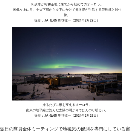
65次隊が昭和基地に来てから初めてのオーロラ。
画像左上に月、中央下部から左下にかけて越冬隊が生活する管理棟と居住
棟。
撮影：JARE65 奥谷椋一（2024年2月29日）
撮るたびに形を変えるオーロラ。
南東の地平線は沈んだ太陽の明かりでほんのり明るい。
撮影：JARE65 奥谷椋一（2024年2月29日）
翌日の隊員全体ミーティングで地磁気の観測を専門にしている宙