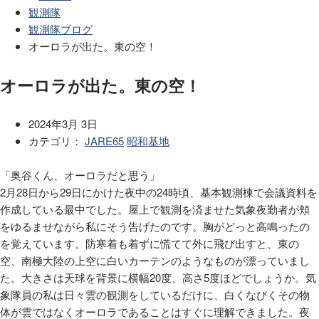
観測隊
観測隊ブログ
オーロラが出た。東の空！
オーロラが出た。東の空！
2024年3月 3日
カテゴリ：
JARE65
昭和基地
「奥谷くん、オーロラだと思う」
2月28日から29日にかけた夜中の24時頃、基本観測棟で会議資料を
作成している最中でした。屋上で観測を済ませた気象夜勤者が頬
をゆるませながら私にそう告げたのです。胸がどっと高鳴ったの
を覚えています。防寒着も着ずに慌てて外に飛び出すと、東の
空、南極大陸の上空に白いカーテンのようなものが漂っていまし
た。大きさは天球を背景に横幅20度、高さ5度ほどでしょうか。気
象隊員の私は日々雲の観測をしているだけに、白くなびくその物
体が雲ではなくオーロラであることはすぐに理解できました。夜