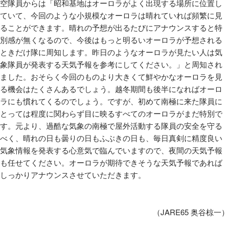
空隊員からは「昭和基地はオーロラがよく出現する場所に位置し
ていて、今回のような小規模なオーロラは晴れていれば頻繁に見
ることができます。晴れの予想が出るたびにアナウンスすると特
別感が無くなるので、今後はもっと明るいオーロラが予想される
ときだけ隊に周知します。昨日のようなオーロラが見たい人は気
象隊員が発表する天気予報を参考にしてください。」と周知され
ました。おそらく今回のものより大きくて鮮やかなオーロラを見
る機会はたくさんあるでしょう。越冬期間も後半になればオーロ
ラにも慣れてくるのでしょう。ですが、初めて南極に来た隊員に
とっては程度に関わらず目に映るすべてのオーロラがまだ特別で
す。元より、過酷な気象の南極で屋外活動する隊員の安全を守る
べく、晴れの日も曇りの日もふぶきの日も、毎日真剣に精度良い
気象情報を発表する心意気で臨んでいますので、夜間の天気予報
も任せてください。オーロラが期待できそうな天気予報であれば
しっかりアナウンスさせていただきます。
（JARE65 奥谷椋一）