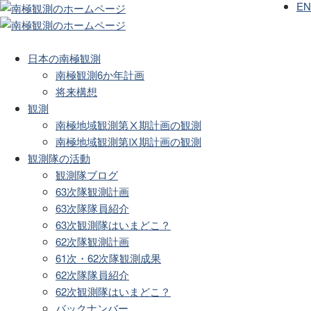
EN
日本の南極観測
南極観測6か年計画
将来構想
観測
南極地域観測第Ⅹ期計画の観測
南極地域観測第Ⅸ期計画の観測
観測隊の活動
観測隊ブログ
63次隊観測計画
63次隊隊員紹介
63次観測隊はいまどこ？
62次隊観測計画
61次・62次隊観測成果
62次隊隊員紹介
62次観測隊はいまどこ？
バックナンバー