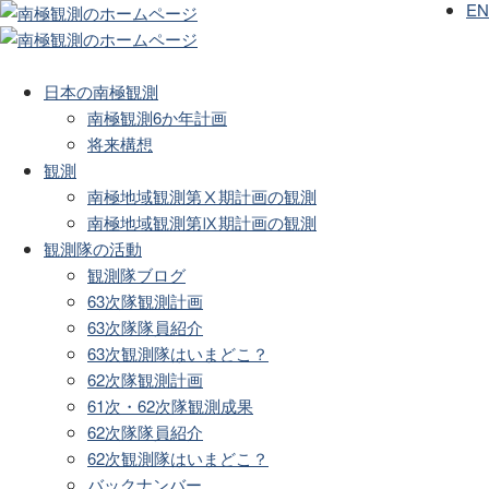
EN
日本の南極観測
南極観測6か年計画
将来構想
観測
南極地域観測第Ⅹ期計画の観測
南極地域観測第Ⅸ期計画の観測
観測隊の活動
観測隊ブログ
63次隊観測計画
63次隊隊員紹介
63次観測隊はいまどこ？
62次隊観測計画
61次・62次隊観測成果
62次隊隊員紹介
62次観測隊はいまどこ？
バックナンバー