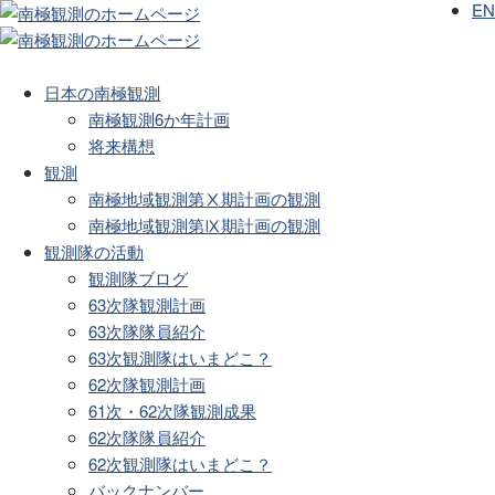
EN
日本の南極観測
南極観測6か年計画
将来構想
観測
南極地域観測第Ⅹ期計画の観測
南極地域観測第Ⅸ期計画の観測
観測隊の活動
観測隊ブログ
63次隊観測計画
63次隊隊員紹介
63次観測隊はいまどこ？
62次隊観測計画
61次・62次隊観測成果
62次隊隊員紹介
62次観測隊はいまどこ？
バックナンバー