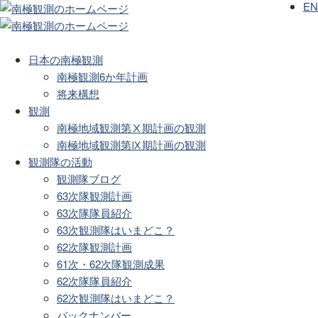
EN
日本の南極観測
南極観測6か年計画
将来構想
観測
南極地域観測第Ⅹ期計画の観測
南極地域観測第Ⅸ期計画の観測
観測隊の活動
観測隊ブログ
63次隊観測計画
63次隊隊員紹介
63次観測隊はいまどこ？
62次隊観測計画
61次・62次隊観測成果
62次隊隊員紹介
62次観測隊はいまどこ？
バックナンバー