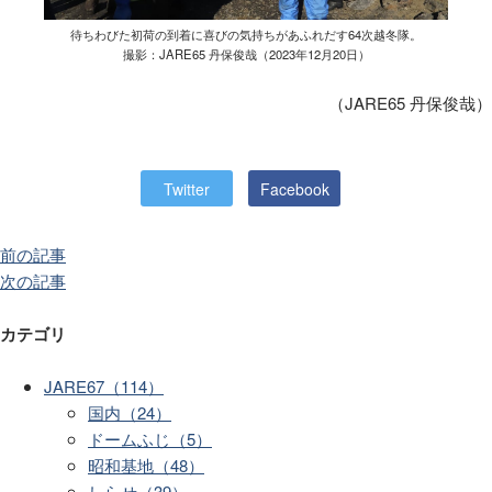
待ちわびた初荷の到着に喜びの気持ちがあふれだす64次越冬隊。
撮影：JARE65 丹保俊哉（2023年12月20日）
（JARE65 丹保俊哉）
Twitter
Facebook
前の記事
次の記事
カテゴリ
JARE67（114）
国内（24）
ドームふじ（5）
昭和基地（48）
しらせ（39）