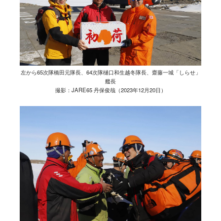
左から65次隊橋田元隊長、64次隊樋口和生越冬隊長、齋藤一城「しらせ」
艦長
撮影：JARE65 丹保俊哉（2023年12月20日）