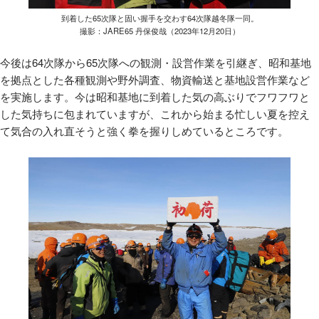
到着した65次隊と固い握手を交わす64次隊越冬隊一同。
撮影：JARE65 丹保俊哉（2023年12月20日）
今後は64次隊から65次隊への観測・設営作業を引継ぎ、昭和基地
を拠点とした各種観測や野外調査、物資輸送と基地設営作業など
を実施します。今は昭和基地に到着した気の高ぶりでフワフワと
した気持ちに包まれていますが、これから始まる忙しい夏を控え
て気合の入れ直そうと強く拳を握りしめているところです。