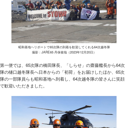
昭和基地ヘリポートで65次隊の到着を歓迎してくれる64次越冬隊
撮影：JARE65 丹保俊哉（2023年12月20日）
第一便では、65次隊の橋田隊長、「しらせ」の齋藤艦長から64次
隊の樋口越冬隊長へ日本からの「初荷」をお届けしたほか、65次
隊の一部隊員らも昭和基地へ到着し、64次越冬隊の皆さんに笑顔
で歓迎いただきました。