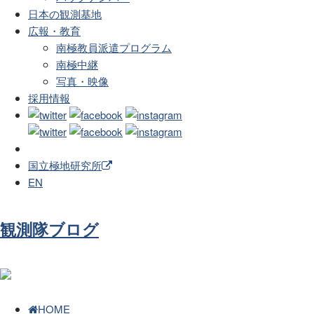
日本の観測基地
広報・教育
南極教員派遣プログラム
南極中継
写真・映像
採用情報
国立極地研究所
EN
観測隊ブログ
HOME