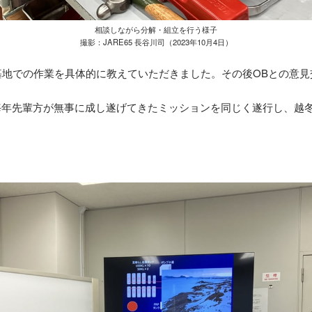
相談しながら分解・組立を行う様子
撮影：JARE65 長谷川司（2023年10月4日）
基地での作業を具体的に教えていただきました。その後OBとの意
毎年先輩方が無事に成し遂げてきたミッションを同じく遂行し、越