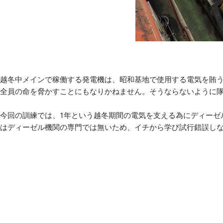
越冬中メインで稼働する発電機は、昭和基地で使用する電気を賄う
全員の命を脅かすことにもなりかねません。そうならないように
今回の訓練では、1年という越冬期間の電気を支える為にディーゼ
はディーゼル機関の専門では無いため、イチから学び試行錯誤し