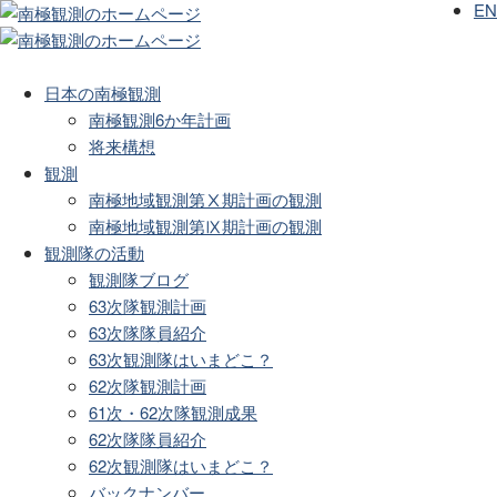
EN
日本の南極観測
南極観測6か年計画
将来構想
観測
南極地域観測第Ⅹ期計画の観測
南極地域観測第Ⅸ期計画の観測
観測隊の活動
観測隊ブログ
63次隊観測計画
63次隊隊員紹介
63次観測隊はいまどこ？
62次隊観測計画
61次・62次隊観測成果
62次隊隊員紹介
62次観測隊はいまどこ？
バックナンバー