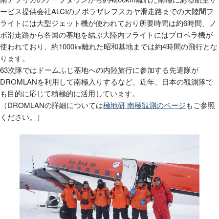
ービス提供会社ALCIのノボラザレフスカヤ滑走路までの大陸間フ
ライトには大型ジェット機が使われており所要時間は約6時間、ノ
ボ滑走路から各国の基地を結ぶ大陸内フライトにはプロペラ機が
使われており、約1000㎞離れた昭和基地までは約4時間の飛行とな
ります。
63次隊ではドームふじ基地への内陸旅行に参加する先遣隊が
DROMLANを利用して南極入りするなど、近年、日本の観測隊で
も目的に応じて積極的に活用しています。
（DROMLANの詳細については
極地研 南極観測のページ
もご参照
ください。）