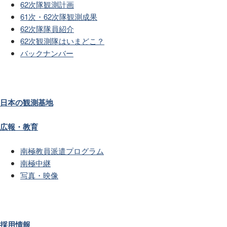
62次隊観測計画
61次・62次隊観測成果
62次隊隊員紹介
62次観測隊はいまどこ？
バックナンバー
日本の観測基地
広報・教育
南極教員派遣プログラム
南極中継
写真・映像
採用情報