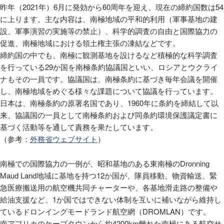
昨年（2021年）6月に発効から60周年を迎え、現在の締約国数は54
に上ります。主な内容は、南極地域の平和的利用（軍事基地の建
設、軍事演習の実施等の禁止）、科学的調査の自由と国際協力の
促進、南極地域における領土権主張の凍結などです。
締約国の中でも、南極に観測基地を設けるなど積極的な科学調査
を行っている29か国を南極条約協議国といい、ロシアとウクライ
ナもその一員です。協議国は、南極条約に基づき毎年会議を開催
し、南極地域をめぐる様々な課題について協議を行っています。
日本は、南極条約の原署名国であり、1960年に条約を締結して以
来、協議国の一員として南極条約および同条約環境保護議定書に
基づく活動等を通して責務を果たしています。
（参考：
外務省ウェブサイト
）
南極での国際協力の一例が、昭和基地のある東南極のDronning
Maud Land地域に基地を持つ12か国が、隊員移動、物資輸送、緊
急医療搬送用の航空機共同チャーターや、各基地滑走路の整備や
給油支援など、1か国ではできない体制を互いに補いながら維持し
ているドロンイングモードランド航空網（DROMLAN）です。
南アフリカのケープタウンから約4200km離れた南極にある航空サ