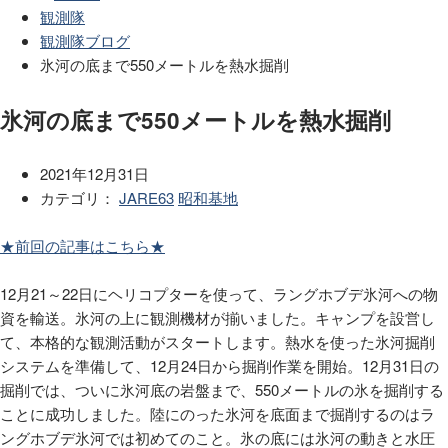
観測隊
観測隊ブログ
氷河の底まで550メートルを熱水掘削
氷河の底まで550メートルを熱水掘削
2021年12月31日
カテゴリ：
JARE63
昭和基地
★前回の記事はこちら★
12月
21
～
22
日にヘリコプターを使って、ラングホブデ氷河への物
資を輸送。氷河の上に観測機材が揃いました。キャンプを設営し
て、本格的な観測活動がスタートします。熱水を使った氷河掘削
システムを準備して、
12
月
24
日から掘削作業を開始。
12
月
31
日の
掘削では、ついに氷河底の岩盤まで、
550
メートルの氷を掘削する
ことに成功しました。陸にのった氷河を底面まで掘削するのはラ
ングホブデ氷河では初めてのこと。氷の底には氷河の動きと水圧