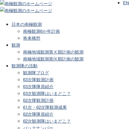
EN
日本の南極観測
南極観測6か年計画
将来構想
観測
南極地域観測第Ⅹ期計画の観測
南極地域観測第Ⅸ期計画の観測
観測隊の活動
観測隊ブログ
63次隊観測計画
63次隊隊員紹介
63次観測隊はいまどこ？
62次隊観測計画
61次・62次隊観測成果
62次隊隊員紹介
62次観測隊はいまどこ？
バックナンバー