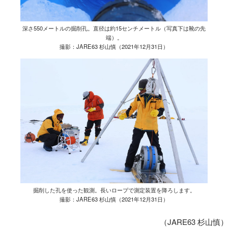
深さ550メートルの掘削孔。直径は約15センチメートル（写真下は靴の先
端）。
撮影：JARE63 杉山慎（2021年12月31日）
掘削した孔を使った観測。長いロープで測定装置を降ろします。
撮影：JARE63 杉山慎（2021年12月31日）
（JARE63 杉山慎）