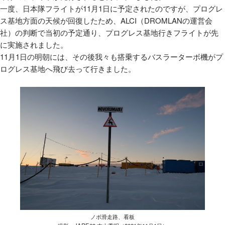
一度、日本隊フライトが
11
月
1
日に予定されたのですが、プログレ
ス基地方面の天候が回復したため、
ALCI
（
DROMLAN
の運営会
社）の判断で当初の予定通り、プログレス基地行きフライトが先
に実施されました。
11
月
1
日の明朝には、その後我々も搭乗するバスラーターボ機がプ
ログレス基地へ飛び去って行きました。
ノボ滑走路、看板