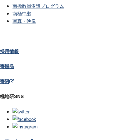
南極教員派遣プログラム
南極中継
写真・映像
採用情報
寄贈品
寄附
極地研SNS