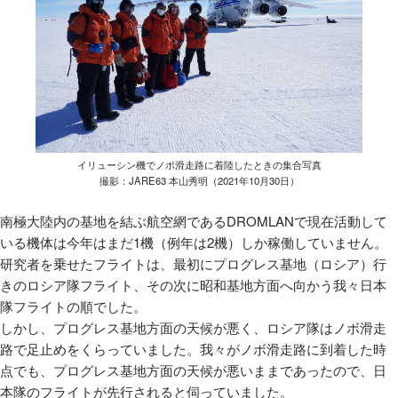
イリューシン機でノボ滑走路に着陸したときの集合写真
撮影：JARE63 本山秀明（2021年10月30日）
南極大陸内の基地を結ぶ航空網であるDROMLAN
で現在活動して
いる機体は今年はまだ
1
機（例年は
2
機）しか稼働していません。
研究者を乗せたフライトは、最初にプログレス基地（ロシア）行
きのロシア隊フライト、その次に昭和基地方面へ向かう我々日本
隊フライトの順でした。
しかし、プログレス基地方面の天候が悪く、ロシア隊はノボ滑走
路で足止めをくらっていました。我々がノボ滑走路に到着した時
点でも、プログレス基地方面の天候が悪いままであったので、日
本隊のフライトが先行されると伺っていました。