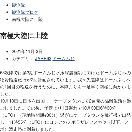
観測隊
観測隊ブログ
南極大陸に上陸
南極大陸に上陸
2021年11月 3日
カテゴリ：
JARE63
ドームふじ
63
次隊では第3期ドームふじ氷床深層掘削に向けたドームふじへの
物資輸送旅行が
2
回計画されています。我々先遣隊はドームふじへ
の1回目の輸送を行うために、本隊よりも一足早く南極に向かいま
した。
10
月
13
日に日本を出国し、ケープタウンにて2週間の隔離生活を過
ごしました。その後、予定より
1
日遅れで
10
月
30
日
6
時
30
分
（
UTC）（
現地時間
8
時
30
分）過ぎにケープタウンを飛行機で出発
し、
11
時
55
分（
UTC
）にロシアのノボラザレフスカヤ（以下、ノ
ボ）滑走路に到着しました。