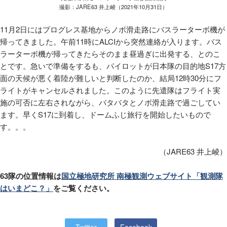
撮影：JARE63 井上崚（2021年10月31日）
11
月
2
日にはプログレス基地からノボ滑走路にバスラーターボ機が
帰ってきました。午前
11
時に
ALCI
から突然連絡が入ります。バス
ラーターボ機が帰ってきたらそのまま昼過ぎに出発する、とのこ
とです。急いで準備をするも、パイロットが日本隊の目的地
S17
方
面の天候が悪く着陸が難しいと判断したのか、結局
12
時
30
分にフ
ライトがキャンセルされました。このように先遣隊はフライト実
施の可否に左右されながら、バタバタとノボ滑走路で過ごしてい
ます。早く
S17
に到着し、ドームふじ旅行を開始したいもので
す。。。
（JARE63 井上崚）
63隊の位置情報は
国立極地研究所 南極観測ウェブサイト「観測隊
はいまどこ？」
をご覧ください。