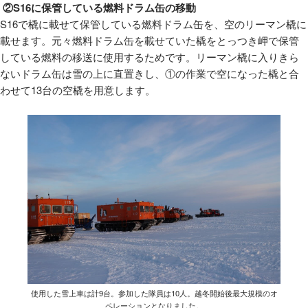
②S16に保管している燃料ドラム缶の移動
S16
で橇に載せて保管している燃料ドラム缶を、空のリーマン橇に
載せます。元々燃料ドラム缶を載せていた橇をとっつき岬で保管
している燃料の移送に使用するためです。リーマン橇に入りきら
ないドラム缶は雪の上に直置きし、①の作業で空になった橇と合
わせて
13
台の空橇を用意します。
使用した雪上車は計9台。参加した隊員は10人。越冬開始後最大規模のオ
ペレーションとなりました。