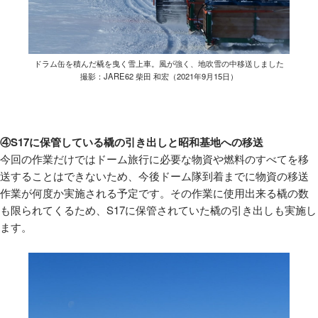
ドラム缶を積んだ橇を曳く雪上車。風が強く、地吹雪の中移送しました
撮影：JARE62 柴田 和宏（2021年9月15日）
④S17に保管している橇の引き出しと昭和基地への移送
今回の作業だけではドーム旅行に必要な物資や燃料のすべてを移
送することはできないため、今後ドーム隊到着までに物資の移送
作業が何度か実施される予定です。その作業に使用出来る橇の数
も限られてくるため、
S17
に保管されていた橇の引き出しも実施し
ます。