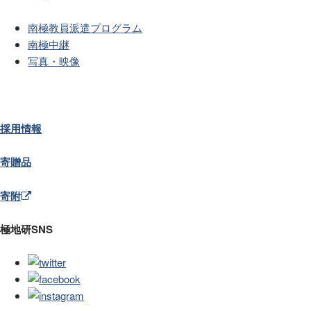
南極教員派遣プログラム
南極中継
写真・映像
採用情報
寄贈品
寄附
極地研SNS