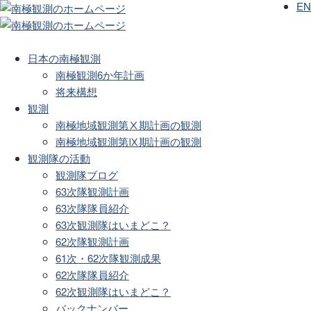
EN
日本の南極観測
南極観測6か年計画
将来構想
観測
南極地域観測第Ⅹ期計画の観測
南極地域観測第Ⅸ期計画の観測
観測隊の活動
観測隊ブログ
63次隊観測計画
63次隊隊員紹介
63次観測隊はいまどこ？
62次隊観測計画
61次・62次隊観測成果
62次隊隊員紹介
62次観測隊はいまどこ？
バックナンバー