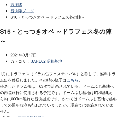
観測隊
観測隊ブログ
S16・とっつきオペ ～ドラフェス冬の陣～
S16・とっつきオペ ～ドラフェス冬の陣
～
2021年9月17日
カテゴリ：
JARE62
昭和基地
1月にドラフェス（ドラム缶フェスティバル）と称して、燃料ドラ
ム缶を移送しました。その時の様子は
こちら
。
移送したドラム缶は、
63
次で計画されている、ドームふじ基地へ
の内陸旅行に使用される予定です。ドームふじ基地は昭和基地か
ら約
1,000km
離れた観測拠点です。かつてはドームふじ基地で越冬
しての通年観測も行われていましたが、現在では実施されていま
せん。