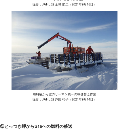
撮影：JARE62 金城 順二（2021年9月15日）
燃料橇から空のリーマン橇への載せ替え作業
撮影：JARE62 芦田 裕子（2021年9月14日）
③とっつき岬からS16への燃料の移送