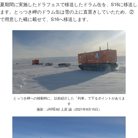
夏期間に実施したドラフェスで移送したドラム缶を、
S16
に移送し
ます。とっつき岬のドラム缶は雪の上に直置きしていたため、②
で用意した橇に載せて、
S16
へ移送します。
とっつき岬への移動時に、以前紹介した「列車」で下るポイントがありま
す
撮影：JARE62 上原 誠（2021年9月15日）