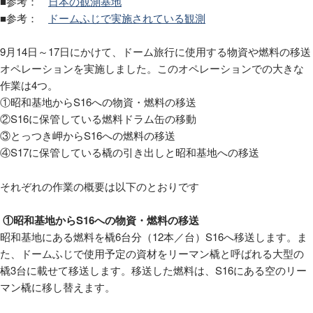
■参考：
日本の観測基地
■参考：
ドームふじで実施されている観測
9
月
14
日～
17
日にかけて、ドーム旅行に使用する物資や燃料の移送
オペレーションを実施しました。このオペレーションでの大きな
作業は
4
つ。
①昭和基地から
S16
への物資・燃料の移送
②
S16
に保管している燃料ドラム缶の移動
③とっつき岬から
S16
への燃料の移送
④
S17
に保管している橇の引き出しと昭和基地への移送
それぞれの作業の概要は以下のとおりです
①昭和基地からS16への物資・燃料の移送
昭和基地にある燃料を橇
6
台分（
12
本／台）
S16
へ移送します。ま
た、ドームふじで使用予定の資材をリーマン橇と呼ばれる大型の
橇
3
台に載せて移送します。移送した燃料は、
S16
にある空のリー
マン橇に移し替えます。