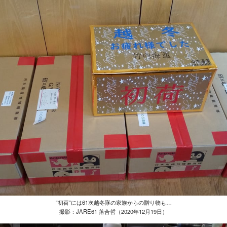
“初荷”には61次越冬隊の家族からの贈り物も…
撮影：JARE61 落合哲（2020年12月19日）