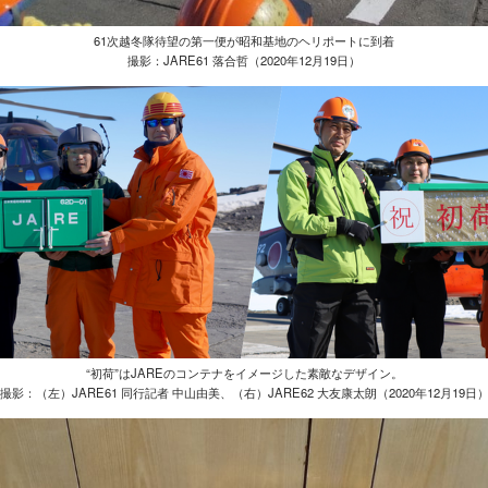
61次越冬隊待望の第一便が昭和基地のヘリポートに到着
撮影：JARE61 落合哲（2020年12月19日）
“初荷”はJAREのコンテナをイメージした素敵なデザイン。
撮影：（左）JARE61 同行記者 中山由美、（右）JARE62 大友康太朗（2020年12月19日