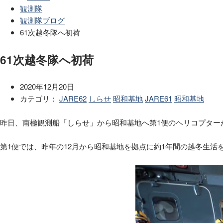
観測隊
観測隊ブログ
61次越冬隊へ初荷
61次越冬隊へ初荷
2020年12月20日
カテゴリ：
JARE62
しらせ
昭和基地
JARE61
昭和基地
昨日、南極観測船「しらせ」から昭和基地へ第1便のヘリコプター
第
1
便では、昨年の
12
月から昭和基地を拠点に約
1
年間の越冬生活