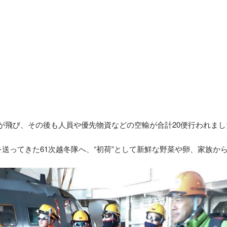
が飛び、その後も人員や優先物資などの空輸が合計
20
便行われまし
を送ってきた
61
次越冬隊へ、“初荷”として新鮮な野菜や卵、家族か