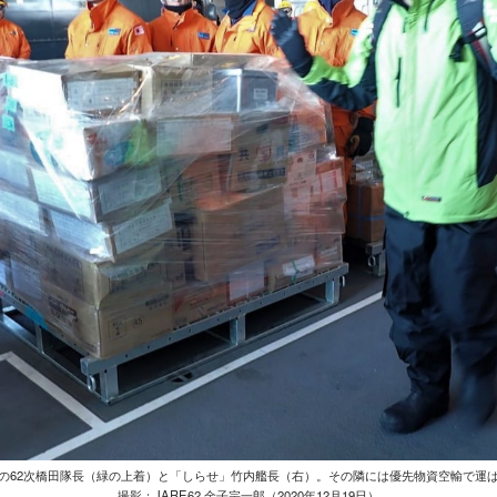
の62次橋田隊長（緑の上着）と「しらせ」竹内艦長（右）。その隣には優先物資空輸で運
撮影：JARE62 金子宗一郎（2020年12月19日）