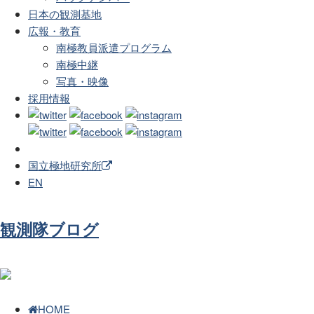
日本の観測基地
広報・教育
南極教員派遣プログラム
南極中継
写真・映像
採用情報
国立極地研究所
EN
観測隊ブログ
HOME