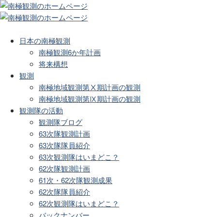
日本の南極観測
南極観測6か年計画
将来構想
観測
南極地域観測第Ⅹ期計画の観測
南極地域観測第Ⅸ期計画の観測
観測隊の活動
観測隊ブログ
63次隊観測計画
63次隊隊員紹介
63次観測隊はいまどこ？
62次隊観測計画
61次・62次隊観測成果
62次隊隊員紹介
62次観測隊はいまどこ？
バックナンバー