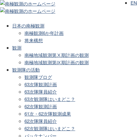
EN
日本の南極観測
南極観測6か年計画
将来構想
観測
南極地域観測第Ⅹ期計画の観測
南極地域観測第Ⅸ期計画の観測
観測隊の活動
観測隊ブログ
63次隊観測計画
63次隊隊員紹介
63次観測隊はいまどこ？
62次隊観測計画
61次・62次隊観測成果
62次隊隊員紹介
62次観測隊はいまどこ？
バックナンバー