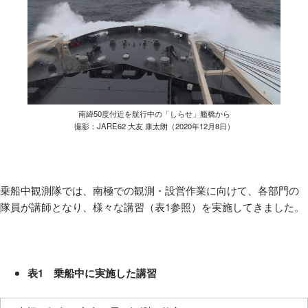
南緯50度付近を航行中の「しらせ」艦橋から
撮影：JARE62 大友 康太朗（2020年12月8日）
乗船中観測隊では、南極での観測・設営作業に向けて、各部門の
隊員が講師となり、様々な講習（表
1
参照）を実施してきました。
表1 乗船中に実施した講習