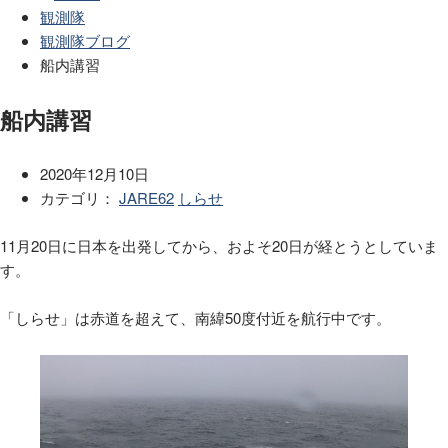
観測隊
観測隊ブログ
船内講習
船内講習
2020年12月10日
カテゴリ：
JARE62
しらせ
11
月
20
日に日本を出発してから、およそ
20
日が経とうとしていま
す。
「しらせ」は赤道を超えて、南緯
50
度付近を航行中です。