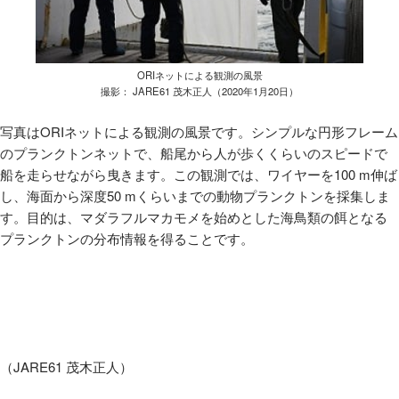
ORIネットによる観測の風景
撮影： JARE61 茂木正人（2020年1月20日）
写真は
ORI
ネットによる観測の風景です。シンプルな円形フレーム
のプランクトンネットで、船尾から人が歩くくらいのスピードで
船を走らせながら曳きます。この観測では、ワイヤーを
100 m
伸ば
し、海面から深度
50 m
くらいまでの動物プランクトンを採集しま
す。目的は、マダラフルマカモメを始めとした海鳥類の餌となる
プランクトンの分布情報を得ることです。
（
JARE61
茂木正人）