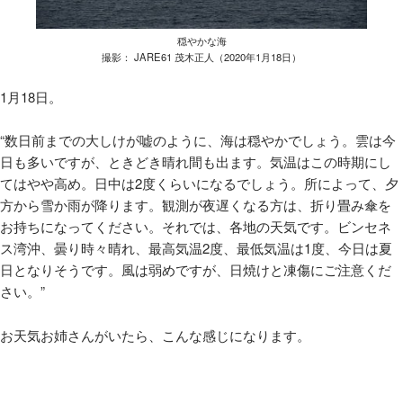
穏やかな海
撮影： JARE61 茂木正人（2020年1月18日）
1月
18
日。
“数日前までの大しけが嘘のように、海は穏やかでしょう。雲は今
日も多いですが、ときどき晴れ間も出ます。気温はこの時期にし
てはやや高め。日中は
2
度くらいになるでしょう。所によって、夕
方から雪か雨が降ります。観測が夜遅くなる方は、折り畳み傘を
お持ちになってください。それでは、各地の天気です。ビンセネ
ス湾沖、曇り時々晴れ、最高気温
2
度、最低気温は
1
度、今日は夏
日となりそうです。風は弱めですが、日焼けと凍傷にご注意くだ
さい。”
お天気お姉さんがいたら、こんな感じになります。