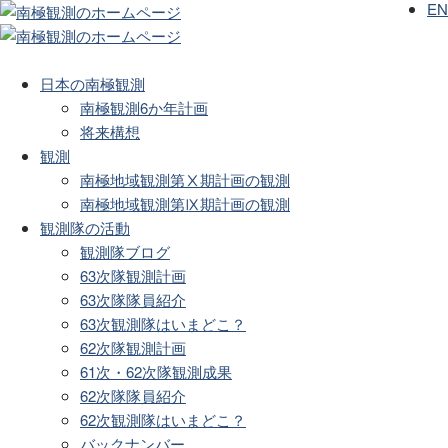
EN
日本の南極観測
南極観測6か年計画
将来構想
観測
南極地域観測第Ⅹ期計画の観測
南極地域観測第Ⅸ期計画の観測
観測隊の活動
観測隊ブログ
63次隊観測計画
63次隊隊員紹介
63次観測隊はいまどこ？
62次隊観測計画
61次・62次隊観測成果
62次隊隊員紹介
62次観測隊はいまどこ？
バックナンバー