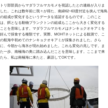
トリ部部員からマダラフルマカモメを視認したとの連絡が入りま
した。これは数年前に我々が得た、南緯
62~63
度付近を挟んで海鳥
の組成が変化するというデータを追認するものです。このこと
は、餌となる動物プランクトンの組成もここから大きく変化する
ことを意味します。マダラフルマカモメはナンキョクオキアミを
好んで採食する種類です。実際、
MOHT
ネットによる観測で、こ
の航海中初めてのナンキョクオキアミが採集されました。さら
に、今朝から海氷が現れ始めました。これも変化の兆しです。ま
た一歩、南極海の奥に踏み込んだことを意味します。ここまで来
たら、私は南極海に来たと、豪語してOKです。