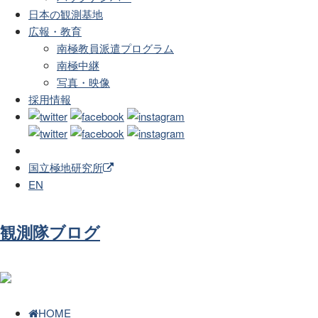
日本の観測基地
広報・教育
南極教員派遣プログラム
南極中継
写真・映像
採用情報
国立極地研究所
EN
観測隊ブログ
HOME