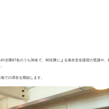
る
61
次隊
67
名のうち
36
名で、
60
次隊による海氷安全講習の受講や、
す。
基地での滞在を開始します。