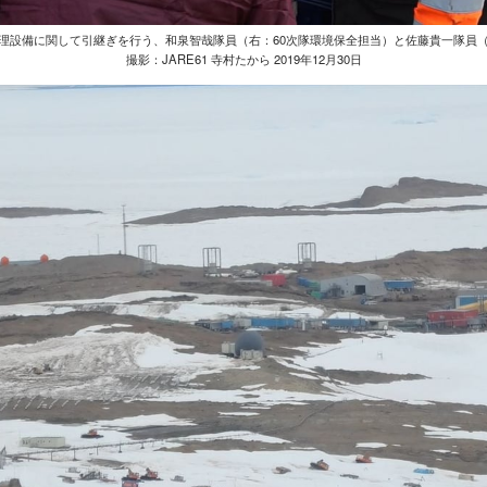
理設備に関して引継ぎを行う、和泉智哉隊員（右：60次隊環境保全担当）と佐藤貴一隊員（
撮影：JARE61 寺村たから 2019年12月30日