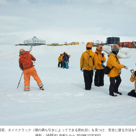
講習。タイドクラック（潮の満ち引きによってできる割れ目）を見つけ、安全に渡る方法を
撮影：JARE61 寺村たから 2019年12月30日