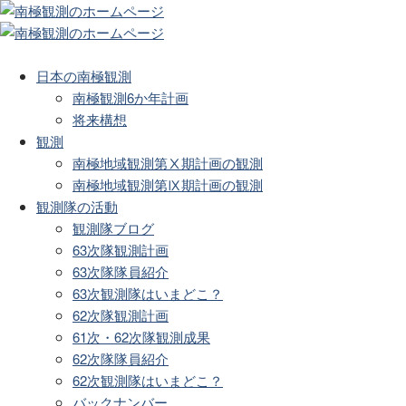
日本の南極観測
南極観測6か年計画
将来構想
観測
南極地域観測第Ⅹ期計画の観測
南極地域観測第Ⅸ期計画の観測
観測隊の活動
観測隊ブログ
63次隊観測計画
63次隊隊員紹介
63次観測隊はいまどこ？
62次隊観測計画
61次・62次隊観測成果
62次隊隊員紹介
62次観測隊はいまどこ？
バックナンバー