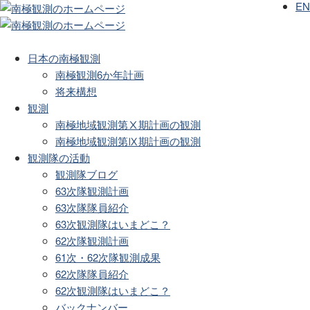
EN
日本の南極観測
南極観測6か年計画
将来構想
観測
南極地域観測第Ⅹ期計画の観測
南極地域観測第Ⅸ期計画の観測
観測隊の活動
観測隊ブログ
63次隊観測計画
63次隊隊員紹介
63次観測隊はいまどこ？
62次隊観測計画
61次・62次隊観測成果
62次隊隊員紹介
62次観測隊はいまどこ？
バックナンバー