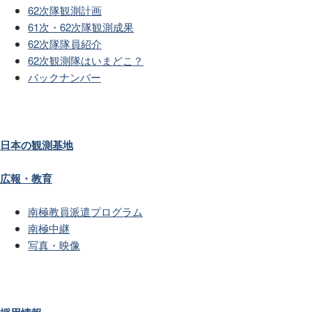
62次隊観測計画
61次・62次隊観測成果
62次隊隊員紹介
62次観測隊はいまどこ？
バックナンバー
日本の観測基地
広報・教育
南極教員派遣プログラム
南極中継
写真・映像