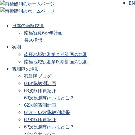
EN
日本の南極観測
南極観測6か年計画
将来構想
観測
南極地域観測第Ⅹ期計画の観測
南極地域観測第Ⅸ期計画の観測
観測隊の活動
観測隊ブログ
63次隊観測計画
63次隊隊員紹介
63次観測隊はいまどこ？
62次隊観測計画
61次・62次隊観測成果
62次隊隊員紹介
62次観測隊はいまどこ？
バックナンバー