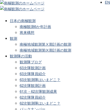
EN
日本の南極観測
南極観測6か年計画
将来構想
観測
南極地域観測第Ⅹ期計画の観測
南極地域観測第Ⅸ期計画の観測
観測隊の活動
観測隊ブログ
63次隊観測計画
63次隊隊員紹介
63次観測隊はいまどこ？
62次隊観測計画
61次・62次隊観測成果
62次隊隊員紹介
62次観測隊はいまどこ？
バックナンバー