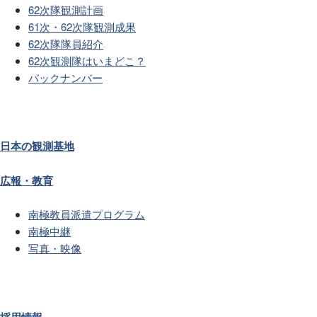
62次隊観測計画
61次・62次隊観測成果
62次隊隊員紹介
62次観測隊はいまどこ？
バックナンバー
日本の観測基地
広報・教育
南極教員派遣プログラム
南極中継
写真・映像
採用情報