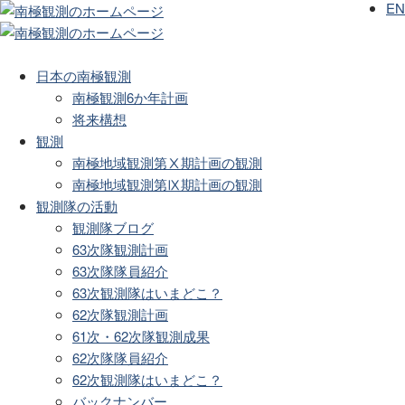
EN
日本の南極観測
南極観測6か年計画
将来構想
観測
南極地域観測第Ⅹ期計画の観測
南極地域観測第Ⅸ期計画の観測
観測隊の活動
観測隊ブログ
63次隊観測計画
63次隊隊員紹介
63次観測隊はいまどこ？
62次隊観測計画
61次・62次隊観測成果
62次隊隊員紹介
62次観測隊はいまどこ？
バックナンバー