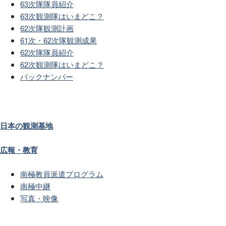
63次隊隊員紹介
63次観測隊はいまどこ？
62次隊観測計画
61次・62次隊観測成果
62次隊隊員紹介
62次観測隊はいまどこ？
バックナンバー
日本の観測基地
広報・教育
南極教員派遣プログラム
南極中継
写真・映像