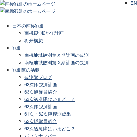
EN
日本の南極観測
南極観測6か年計画
将来構想
観測
南極地域観測第Ⅹ期計画の観測
南極地域観測第Ⅸ期計画の観測
観測隊の活動
観測隊ブログ
63次隊観測計画
63次隊隊員紹介
63次観測隊はいまどこ？
62次隊観測計画
61次・62次隊観測成果
62次隊隊員紹介
62次観測隊はいまどこ？
バックナンバー