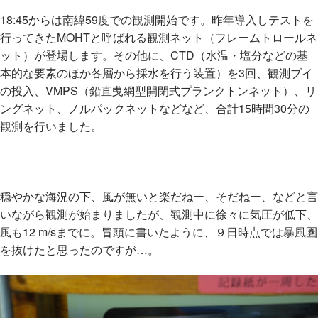
18:45からは南緯59度での観測開始です。昨年導入しテストを
行ってきたMOHTと呼ばれる観測ネット（フレームトロールネ
ット）が登場します。その他に、CTD（水温・塩分などの基
本的な要素のほか各層から採水を行う装置）を3回、観測ブイ
の投入、VMPS（鉛直曵網型開閉式プランクトンネット）、リ
ングネット、ノルパックネットなどなど、合計15時間30分の
観測を行いました。
穏やかな海況の下、風が無いと楽だねー、そだねー、などと言
いながら観測が始まりましたが、観測中に徐々に気圧が低下、
風も12 m/sまでに。冒頭に書いたように、９日時点では暴風圏
を抜けたと思ったのですが…。