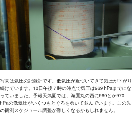
写真は気圧の記録計です。低気圧が近づいてきて気圧が下がり
続けています。10日午後７時の時点で気圧は969 hPaまでにな
っていました。予報天気図では、海鷹丸の西に960とか970
hPaの低気圧がいくつもとぐろを巻いて並んでいます。この先
の観測スケジュール調整が難しくなるかもしれません。