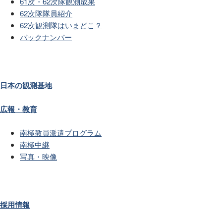
61次・62次隊観測成果
62次隊隊員紹介
62次観測隊はいまどこ？
バックナンバー
日本の観測基地
広報・教育
南極教員派遣プログラム
南極中継
写真・映像
採用情報