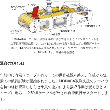
「MONACA」の仕様。氷や海底の計測ができるようにセンサユニットを
上下反転可能な設計で、このほかに海水の塩分・温度などの基礎データを
得るCTDなどの観測機器が搭載されています。引用:ウェブ極 水中ロボッ
ト「MONACA」、南極の海を潜る！
運命の3月15日
午前中に有索（ケーブル有り）での動作確認を終え、午後から無
索での航行試験が開始されました。MONACA観測支援のノウハウ
を持つ経験豊富なしらせ乗員の協力により揚収作業は驚くほどス
ムーズに進み、12:50頃ケーブルが外され自律航行がスタートしま
す。