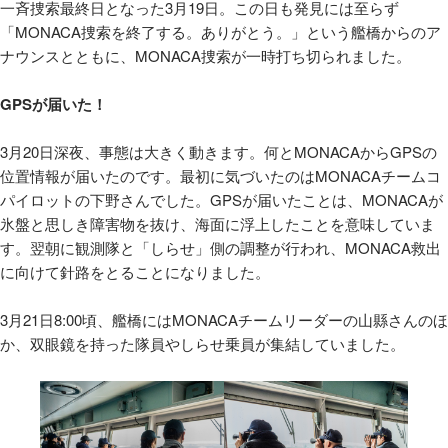
一斉捜索最終日となった3月19日。この日も発見には至らず
「MONACA捜索を終了する。ありがとう。」という艦橋からのア
ナウンスとともに、MONACA捜索が一時打ち切られました。
GPSが届いた！
3月20日深夜、事態は大きく動きます。何とMONACAからGPSの
位置情報が届いたのです。最初に気づいたのはMONACAチームコ
パイロットの下野さんでした。GPSが届いたことは、MONACAが
氷盤と思しき障害物を抜け、海面に浮上したことを意味していま
す。翌朝に観測隊と「しらせ」側の調整が行われ、MONACA救出
に向けて針路をとることになりました。
3月21日8:00頃、艦橋にはMONACAチームリーダーの山縣さんのほ
か、双眼鏡を持った隊員やしらせ乗員が集結していました。