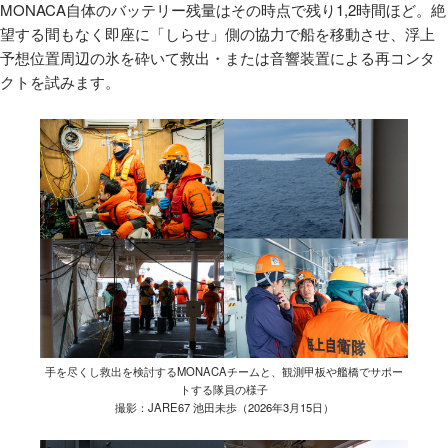
MONACA自体のバッテリー残量はその時点で残り1,2時間ほど。絶
望する間もなく即座に「しらせ」側の協力で船を移動させ、浮上
予想位置周辺の氷を砕いて救出・または音響装置による再コンタ
クトを試みます。
手を尽くし救出を検討するMONACAチームと、観測甲板や艦橋でサポー
トする隊員の様子
撮影：JARE67 池田未歩（2026年3月15日）