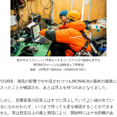
航行中はコクピットに早変わりするコンテナラボで航跡を見守る
MONACAチームの山縣隊員と下野隊員
撮影：JARE67 池田未歩（2026年3月15日）
13:20頃、潮流の影響でやや流されつつもMONACAが最終の復路に
入ったことが確認され、あとは浮上を待つのみとなりました。
しかし、音響装置の応答上はすでに浮上していてよい値が出てい
るにもかかわらず、いつまで待っても姿を確認することができま
せん。実は想定以上の風と潮流により、開始時には十分距離のあ