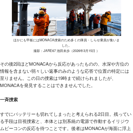
ほかにも甲板にはMONACA捜索のため多くの隊員・しらせ乗員が集いま
した。
撮影：JARE67 池田未歩（2026年3月15日 ）
その後2回ほどMONACAから反応があったものの、水深や方位の
情報を含まない弱々しい返事のみのような応答で位置の特定には
至りません。この日の捜索は19時まで続けられましたが、
MONACAを発見することはできませんでした。
一斉捜索
すでにバッテリーも切れてしまったと考えられる2日目。残ってい
る手段は目視捜索と、本体とは別系統の電源で作動するイリジウ
ムビーコンの反応を待つことです。後者はMONACAが海面に浮上