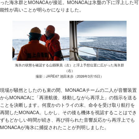
った海氷群とMONACAが接近。MONACAは氷盤の下に浮上した可
能性が高いことが明らかになりました。
海氷の状態を確認する山縣隊員（左）と浮上予想位置に広がった海氷群
（右）
撮影：JARE67 池田未歩（2026年3月15日）
現場が騒然としたのも束の間、MONACAチームの二人が音響装置
からMONACAに「再潜航後、移動しながら再浮上」の指示を送る
ことを決断します。何度かのトライの末、命令を受け取り航行を
再開したMONACA。しかし、その後も機体を視認することはでき
ずもどかしい時間が続き、再び得られた音響反応から再浮上でも
MONACAが海氷に捕捉されたことが判明しました。