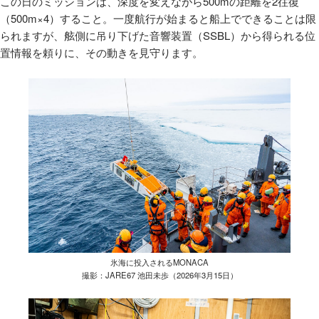
この日のミッションは、深度を変えながら500mの距離を2往復
（500m×4）すること。一度航行が始まると船上でできることは限
られますが、舷側に吊り下げた音響装置（SSBL）から得られる位
置情報を頼りに、その動きを見守ります。
氷海に投入されるMONACA
撮影：JARE67 池田未歩（2026年3月15日）