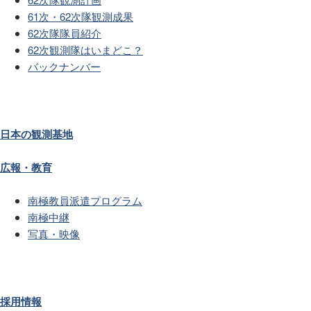
61次・62次隊観測成果
62次隊隊員紹介
62次観測隊はいまどこ？
バックナンバー
日本の観測基地
広報・教育
南極教員派遣プログラム
南極中継
写真・映像
採用情報