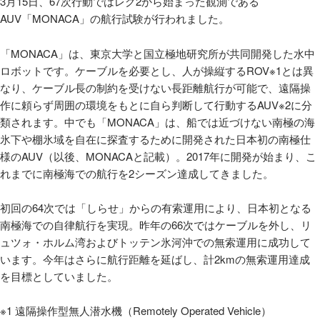
3月15日、67次行動ではレグ2から始まった観測である
AUV「MONACA」の航行試験が行われました。
「MONACA」は、東京大学と国立極地研究所が共同開発した水中
ロボットです。ケーブルを必要とし、人が操縦するROV※1とは異
なり、ケーブル長の制約を受けない長距離航行が可能で、遠隔操
作に頼らず周囲の環境をもとに自ら判断して行動するAUV※2に分
類されます。中でも「MONACA」は、船では近づけない南極の海
氷下や棚氷域を自在に探査するために開発された日本初の南極仕
様のAUV（以後、MONACAと記載）。2017年に開発が始まり、こ
れまでに南極海での航行を2シーズン達成してきました。
初回の64次では「しらせ」からの有索運用により、日本初となる
南極海での自律航行を実現。昨年の66次ではケーブルを外し、リ
ュツォ・ホルム湾およびトッテン氷河沖での無索運用に成功して
います。今年はさらに航行距離を延ばし、計2kmの無索運用達成
を目標としていました。
※1 遠隔操作型無人潜水機（Remotely Operated Vehicle）