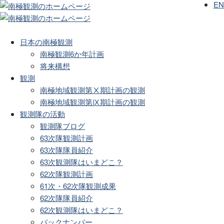
EN
日本の南極観測
南極観測6か年計画
将来構想
観測
南極地域観測第Ⅹ期計画の観測
南極地域観測第Ⅸ期計画の観測
観測隊の活動
観測隊ブログ
63次隊観測計画
63次隊隊員紹介
63次観測隊はいまどこ？
62次隊観測計画
61次・62次隊観測成果
62次隊隊員紹介
62次観測隊はいまどこ？
バックナンバー