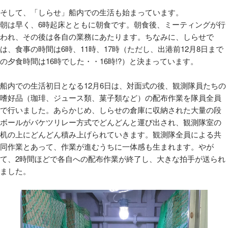
そして、「しらせ」船内での生活も始まっています。
朝は早く、6時起床とともに朝食です。朝食後、ミーティングが行
われ、その後は各自の業務にあたります。ちなみに、しらせで
は、食事の時間は6時、11時、17時（ただし、出港前12月8日まで
の夕食時間は16時でした・・16時!?）と決まっています。
船内での生活初日となる12月6日は、対面式の後、観測隊員たちの
嗜好品（珈琲、ジュース類、菓子類など）の配布作業を隊員全員
で行いました。あらかじめ、しらせの倉庫に収納された大量の段
ボールがバケツリレー方式でどんどんと運び出され、観測隊室の
机の上にどんどん積み上げられていきます。観測隊全員による共
同作業とあって、作業が進むうちに一体感も生まれます。やが
て、2時間ほどで各自への配布作業が終了し、大きな拍手が送られ
ました。