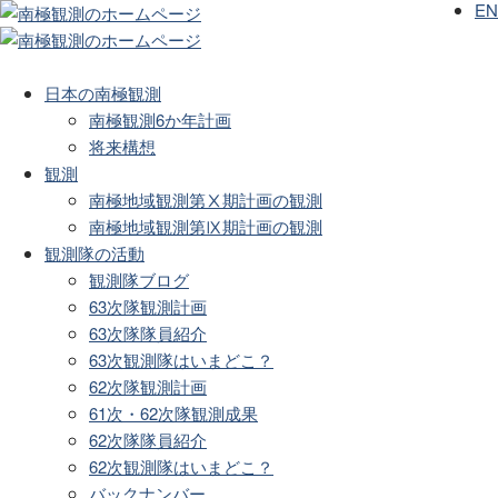
EN
日本の南極観測
南極観測6か年計画
将来構想
観測
南極地域観測第Ⅹ期計画の観測
南極地域観測第Ⅸ期計画の観測
観測隊の活動
観測隊ブログ
63次隊観測計画
63次隊隊員紹介
63次観測隊はいまどこ？
62次隊観測計画
61次・62次隊観測成果
62次隊隊員紹介
62次観測隊はいまどこ？
バックナンバー