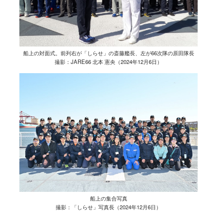
船上の対面式。前列右が「しらせ」の斎藤艦長、左が66次隊の原田隊長
撮影：JARE66 北本 憲央（2024年12月6日）
船上の集合写真
撮影：「しらせ」写真長（2024年12月6日）