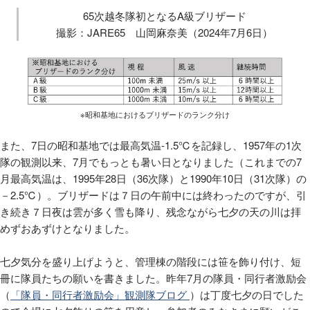
65次越冬隊初となるA級ブリザード
撮影：JARE65 山岡麻奈美（2024年7月6日）
※昭和基地におけるブリザードのランク分け
また、7日の昭和基地では最高気温-1.5℃を記録し、1957年の1次
隊の観測以来、7月でもっとも暑い日となりました（これまでの7
月最高気温は、1995年28日（36次隊）と1990年10日（31次隊）の
－2.5℃）。ブリザードは７日の午前中には終わったのですが、引
き続き７日夜は雲が多く雪も降り、残念ながら七夕の天の川は拝
めずおあずけとなりました。
七夕気分を盛り上げようと、管理棟の階段には笹を飾り付け、短
冊に隊員たちの願いを書きました。昨年7月の隊員・同行者激励会
（
「隊員・同行者激励会」観測隊ブログ
）は丁度七夕の日でした