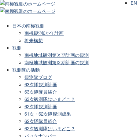
EN
日本の南極観測
南極観測6か年計画
将来構想
観測
南極地域観測第Ⅹ期計画の観測
南極地域観測第Ⅸ期計画の観測
観測隊の活動
観測隊ブログ
63次隊観測計画
63次隊隊員紹介
63次観測隊はいまどこ？
62次隊観測計画
61次・62次隊観測成果
62次隊隊員紹介
62次観測隊はいまどこ？
バックナンバー