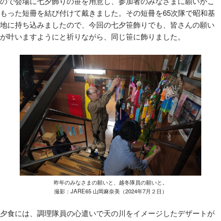
ので会場に七夕飾りの笹を用意し、参加者のみなさまに願いがこ
もった短冊を結び付けて戴きました。その短冊を65次隊で昭和基
地に持ち込みましたので、今回の七夕笹飾りでも、皆さんの願い
が叶いますようにと祈りながら、同じ笹に飾りました。
昨年のみなさまの願いと、越冬隊員の願いと。
撮影：JARE65 山岡麻奈美（2024年7月２日）
夕食には、調理隊員の心遣いで天の川をイメージしたデザートが