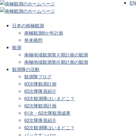
EN
日本の南極観測
南極観測6か年計画
将来構想
観測
南極地域観測第Ⅹ期計画の観測
南極地域観測第Ⅸ期計画の観測
観測隊の活動
観測隊ブログ
63次隊観測計画
63次隊隊員紹介
63次観測隊はいまどこ？
62次隊観測計画
61次・62次隊観測成果
62次隊隊員紹介
62次観測隊はいまどこ？
バックナンバー