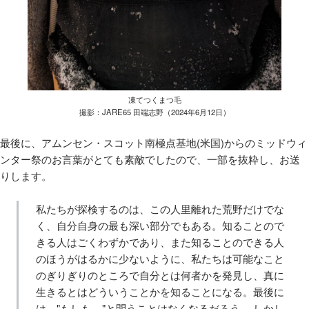
凍てつくまつ毛
撮影：JARE65 田端志野（2024年6月12日）
最後に、アムンセン・スコット南極点基地(米国)からのミッドウィ
ンター祭のお言葉がとても素敵でしたので、一部を抜粋し、お送
りします。
私たちが探検するのは、この人里離れた荒野だけでな
く、自分自身の最も深い部分でもある。知ることので
きる人はごくわずかであり、また知ることのできる人
のほうがはるかに少ないように、私たちは可能なこと
のぎりぎりのところで自分とは何者かを発見し、真に
生きるとはどういうことかを知ることになる。最後に
は、"もしも... "と問うことはなくなるだろう。 しかし