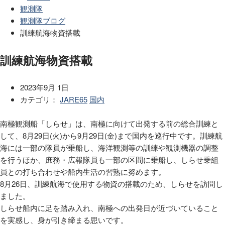
観測隊
観測隊ブログ
訓練航海物資搭載
訓練航海物資搭載
2023年9月 1日
カテゴリ：
JARE65
国内
南極観測船「しらせ」は、南極に向けて出発する前の総合訓練と
して、8月29日(火)から9月29日(金)まで国内を巡行中です。訓練航
海には一部の隊員が乗船し、海洋観測等の訓練や観測機器の調整
を行うほか、庶務・広報隊員も一部の区間に乗船し、しらせ乗組
員との打ち合わせや船内生活の習熟に努めます。
8月26日、訓練航海で使用する物資の搭載のため、しらせを訪問し
ました。
しらせ船内に足を踏み入れ、南極への出発日が近づいていること
を実感し、身が引き締まる思いです。