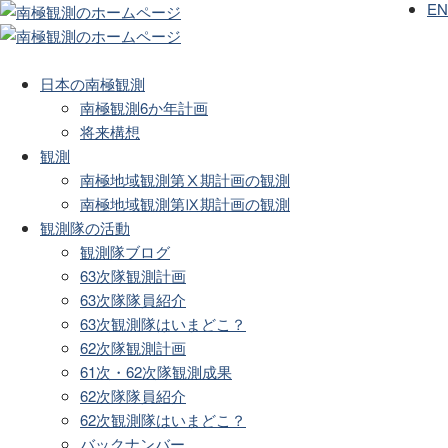
EN
日本の南極観測
南極観測6か年計画
将来構想
観測
南極地域観測第Ⅹ期計画の観測
南極地域観測第Ⅸ期計画の観測
観測隊の活動
観測隊ブログ
63次隊観測計画
63次隊隊員紹介
63次観測隊はいまどこ？
62次隊観測計画
61次・62次隊観測成果
62次隊隊員紹介
62次観測隊はいまどこ？
バックナンバー