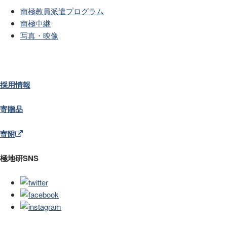
南極教員派遣プログラム
南極中継
写真・映像
採用情報
寄贈品
寄附
極地研SNS