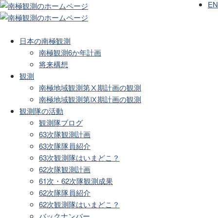
EN
日本の南極観測
南極観測6か年計画
将来構想
観測
南極地域観測第Ⅹ期計画の観測
南極地域観測第Ⅸ期計画の観測
観測隊の活動
観測隊ブログ
63次隊観測計画
63次隊隊員紹介
63次観測隊はいまどこ？
62次隊観測計画
61次・62次隊観測成果
62次隊隊員紹介
62次観測隊はいまどこ？
バックナンバー