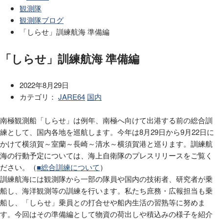
観測隊
観測隊ブログ
「しらせ」訓練航海 準備編
「しらせ」訓練航海 準備編
2022年8月29日
カテゴリ：
JARE64
国内
南極観測船「しらせ」は例年、南極へ向けて出港する前の総合訓
練として、国内各地を巡航します。今年は8月29日から9月22日に
かけて横須賀～室蘭～長崎～清水～横須賀港と巡ります。
訓練航
海の行動予定については、海上自衛隊のプレスリリースをご覧く
ださい。（
■総合訓練について
）
訓練航海には観測隊から一部の隊員や国内の技術者、研究者が乗
船し、海洋観測等の訓練を行います。私たち庶務・広報担当も乗
船し、「しらせ」乗員との打合せや船内生活の習熟等に努めま
す。今回はその準備編として物資の荷出しや積込みの様子を紹介