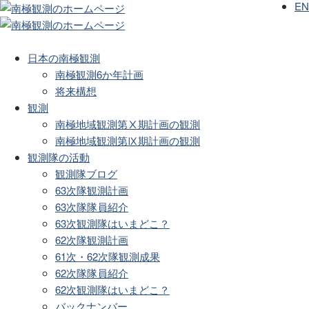
EN
日本の南極観測
南極観測6か年計画
将来構想
観測
南極地域観測第Ⅹ期計画の観測
南極地域観測第Ⅸ期計画の観測
観測隊の活動
観測隊ブログ
63次隊観測計画
63次隊隊員紹介
63次観測隊はいまどこ？
62次隊観測計画
61次・62次隊観測成果
62次隊隊員紹介
62次観測隊はいまどこ？
バックナンバー