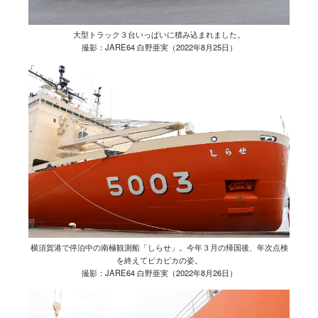
大型トラック３台いっぱいに積み込まれました。
撮影：JARE64 白野亜実（2022年8月25日）
横須賀港で停泊中の南極観測船「しらせ」。今年３月の帰国後、年次点検
を終えてピカピカの姿。
撮影：JARE64 白野亜実（2022年8月26日）