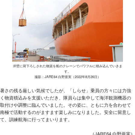
岸壁に荷下ろしされた物資を船のクレーンでパワフルに積み込んでいきま
す。
撮影：JARE64 白野亜実（2022年8月26日）
暑さの残る厳しい気候でしたが、「しらせ」乗員の方々には力強
く物資積込みを支援いただき、隊員らは集中して海洋観測機器の
取付けや調整に臨んでいました。その姿に、ともに力を合わせて
南極で活動するのがますます楽しみになりました。安全に留意し
て、訓練航海に行ってまいります。
（
JARE64
白野亜実）